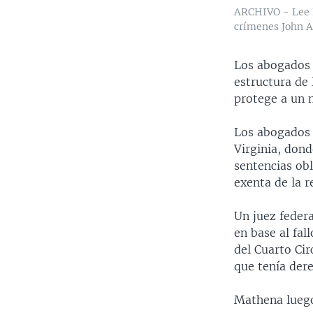
ARCHIVO - Lee B
crímenes John A
Los abogados d
estructura de 
protege a un 
Los abogados d
Virginia, don
sentencias obl
exenta de la r
Un juez federa
en base al fal
del Cuarto Cir
que tenía der
Mathena luego