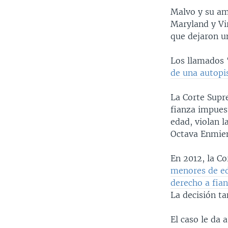
Malvo y su am
Maryland y Vir
que dejaron un
Los llamados 
de una autopi
La Corte Supre
fianza impues
edad, violan l
Octava Enmiend
En 2012, la C
menores de ed
derecho a fia
La decisión t
El caso le da 