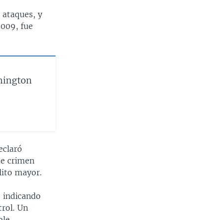
ataques, y
2009, fue
hington
eclaró
de crimen
lito mayor.
, indicando
rol. Un
ble.