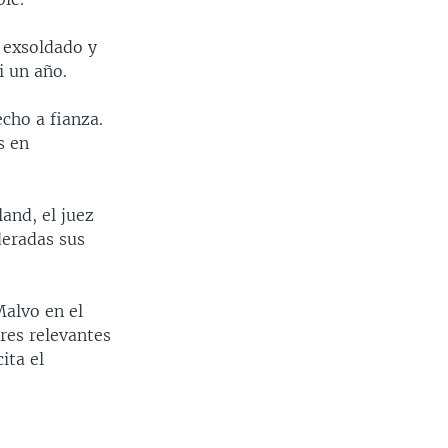
 exsoldado y
i un año.
cho a fianza.
s en
and, el juez
deradas sus
Malvo en el
res relevantes
ita el