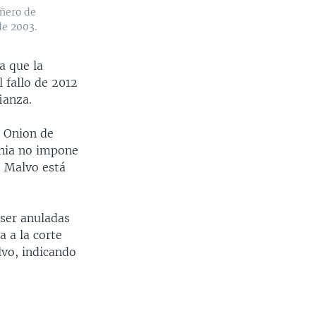
añero de
de 2003.
a que la
l fallo de 2012
ianza.
d Onion de
inia no impone
e Malvo está
 ser anuladas
 a la corte
lvo, indicando