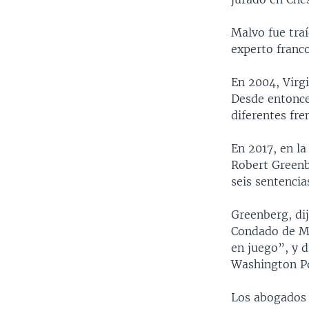
Malvo fue tra
experto franco
En 2004, Virg
Desde entonce
diferentes fre
En 2017, en l
Robert Greenb
seis sentencia
Greenberg, dij
Condado de Mo
en juego”, y 
Washington P
Los abogados 