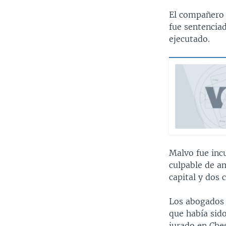
El compañero 
fue sentenciad
ejecutado.
Malvo fue incu
culpable de a
capital y dos
Los abogados 
que había sid
jurado en Ches