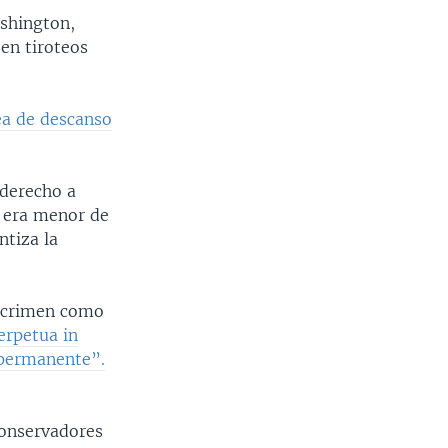
shington,
 en tiroteos
ea de descanso
 derecho a
o era menor de
ntiza la
n crimen como
erpetua in
 permanente”.
conservadores