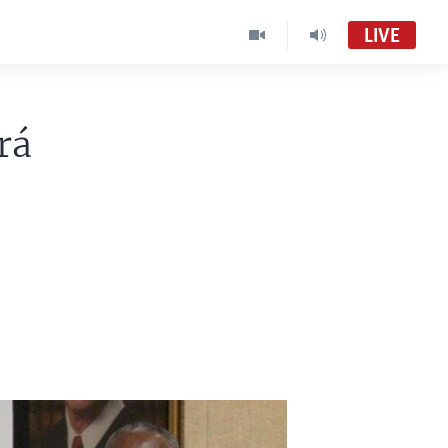
LIVE
rá