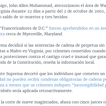
igo, John Allen Muhammad, aterrorizaron el área de Wa
ginia durante 22 días a partir del 2 de octubre de 2002,
 saldo de 10 muertos y tres heridos.
“Francotiradores de D.C.”
fueron aprehendidos en un ár
sta
cerca de Myersville, Maryland.
ma decidirá si las sentencias de cadena de perpetua sin
tas a Malvo en Virginia, por crímenes cometidos cuand
as protecciones contra el castigo cruel e inusual que gara
a de la Constitución, reseña la información local.
orte Suprema decretó que los individuos que cometen u
ad no pueden recibir condenas obligatorias de cadena p
nza a menos que us crímenes indiquen “incorregibilidad
ambién sería aplicada retroactivamente.
a la corte de nueve magistrados, ahora con cinco jueces 