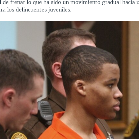
d de frenar lo que ha sido un movimiento gradual hacia
ra los delincuentes juveniles.