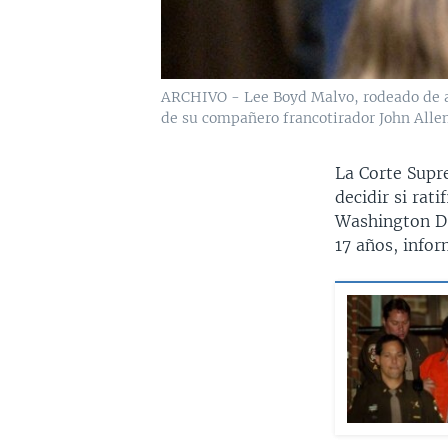
ARCHIVO - Lee Boyd Malvo, rodeado de agen
de su compañero francotirador John Alle
La Corte Supr
decidir si rat
Washington D.
17 años, infor