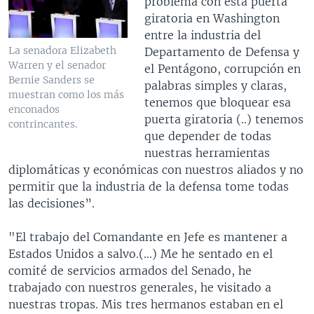
problema con esta puerta
giratoria en Washington
entre la industria del
La senadora Elizabeth
Departamento de Defensa y
Warren y el senador
el Pentágono, corrupción en
Bernie Sanders se
palabras simples y claras,
muestran como los más
tenemos que bloquear esa
enconados
puerta giratoria (..) tenemos
contrincantes.
que depender de todas
nuestras herramientas
diplomáticas y económicas con nuestros aliados y no
permitir que la industria de la defensa tome todas
las decisiones”.
"El trabajo del Comandante en Jefe es mantener a
Estados Unidos a salvo.(...) Me he sentado en el
comité de servicios armados del Senado, he
trabajado con nuestros generales, he visitado a
nuestras tropas. Mis tres hermanos estaban en el