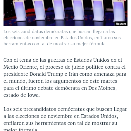
MULTIMEDIA
VENEZUELA
NICARAGUA
ECONOMÍA
PROGRAMAS TV
BRASIL
ENTRETENIMIENTO Y CULTURA
VIDEOS
RADIO
TECNOLOGÍA
FOTOGRAFÍA
EL MUNDO AL DÍA
Los seis candidatos demócratas que buscan llegar a las
DIRECT
DEPORTES
AUDIOS
FORO INTERAMERICANO
AVANCE INFORMATIVO
elecciones de noviembre en Estados Unidos, enfilaron sus
herramientas con tal de mostrar su mejor fórmula.
DOCUMENTALES DE LA VOA
CIENCIA Y SALUD
VISIÓN 360
AUDIONOTICIAS
LAS CLAVES
BUENOS DÍAS AMÉRICA
Con el tema de las guerras de Estados Unidos en el
Learning English
Medio Oriente, el proceso de juicio político contra el
PANORAMA
ESTADOS UNIDOS AL DÍA
presidente Donald Trump e Irán como amenaza para
SÍGANOS
EL MUNDO AL DÍA [RADIO]
el mundo, fueron los argumentos de este martes
para el último debate demócrata en Des Moines,
FORO [RADIO]
estado de Iowa.
DEPORTIVO INTERNACIONAL
Idiomas
Los seis precandidatos demócratas que buscan llegar
NOTA ECONÓMICA
a las elecciones de noviembre en Estados Unidos,
ENTRETENIMIENTO
enfilaron sus herramientas con tal de mostrar su
mejor fórmula.