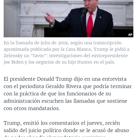
MULTIMEDIA
VENEZUELA
NICARAGUA
ECONOMÍA
PROGRAMAS TV
BRASIL
ENTRETENIMIENTO Y CULTURA
VIDEOS
RADIO
TECNOLOGÍA
FOTOGRAFÍA
EL MUNDO AL DÍA
DIRECT
DEPORTES
AUDIOS
FORO INTERAMERICANO
AVANCE INFORMATIVO
En la llamada de julio de 2019, según una transcripción
aproximada publicada por la Casa Blanca, Trump le pidió a
DOCUMENTALES DE LA VOA
CIENCIA Y SALUD
VISIÓN 360
AUDIONOTICIAS
Zelensky un "favor": investigaciones del exvicepresidente
LAS CLAVES
BUENOS DÍAS AMÉRICA
Joe Biden y los negocios de su hijo Hunter en el país.
Learning English
PANORAMA
ESTADOS UNIDOS AL DÍA
El presidente Donald Trump dijo en una entrevista
SÍGANOS
EL MUNDO AL DÍA [RADIO]
con el periodista Geraldo Rivera que podría terminar
con la práctica de que los funcionarios de su
FORO [RADIO]
administración escuchen las llamadas que sostiene
DEPORTIVO INTERNACIONAL
con otros mandatarios.
Idiomas
NOTA ECONÓMICA
Trump, emitió los comentarios el jueves, recién
ENTRETENIMIENTO
salido del juicio político donde se le acusó de abuso