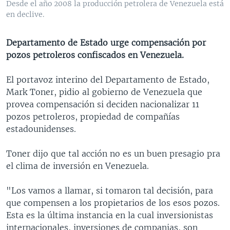
Desde el año 2008 la producción petrolera de Venezuela está
MULTIMEDIA
VENEZUELA
NICARAGUA
ECONOMÍA
en declive.
PROGRAMAS TV
BRASIL
ENTRETENIMIENTO Y CULTURA
VIDEOS
Departamento de Estado urge compensación por
RADIO
TECNOLOGÍA
FOTOGRAFÍA
EL MUNDO AL DÍA
pozos petroleros confiscados en Venezuela.
DIRECT
DEPORTES
AUDIOS
FORO INTERAMERICANO
AVANCE INFORMATIVO
El portavoz interino del Departamento de Estado,
DOCUMENTALES DE LA VOA
CIENCIA Y SALUD
VISIÓN 360
AUDIONOTICIAS
Mark Toner, pidio al gobierno de Venezuela que
LAS CLAVES
BUENOS DÍAS AMÉRICA
provea compensación si deciden nacionalizar 11
Learning English
pozos petroleros, propiedad de compañías
PANORAMA
ESTADOS UNIDOS AL DÍA
estadounidenses.
SÍGANOS
EL MUNDO AL DÍA [RADIO]
Toner dijo que tal acción no es un buen presagio pra
FORO [RADIO]
el clima de inversión en Venezuela.
DEPORTIVO INTERNACIONAL
Idiomas
"Los vamos a llamar, si tomaron tal decisión, para
NOTA ECONÓMICA
que compensen a los propietarios de los esos pozos.
ENTRETENIMIENTO
Esta es la última instancia en la cual inversionistas
internacionales, inversiones de companias, son