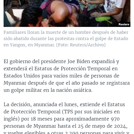
MULTIMEDIA
VENEZUELA
NICARAGUA
ECONOMÍA
PROGRAMAS TV
BRASIL
ENTRETENIMIENTO Y CULTURA
VIDEOS
RADIO
TECNOLOGÍA
FOTOGRAFÍA
EL MUNDO AL DÍA
Familiares lloran la muerte de un hombre después de haber
DIRECT
DEPORTES
AUDIOS
FORO INTERAMERICANO
AVANCE INFORMATIVO
sido abatido durante las protestas contra el golpe de Estado
en Yangon, en Myanmar. [Foto: Reuters/Archivo]
DOCUMENTALES DE LA VOA
CIENCIA Y SALUD
VISIÓN 360
AUDIONOTICIAS
LAS CLAVES
BUENOS DÍAS AMÉRICA
El gobierno del presidente Joe Biden expandirá y
Learning English
extenderá el Estatus de Protección Temporal en
PANORAMA
ESTADOS UNIDOS AL DÍA
Estados Unidos para varios miles de personas de
SÍGANOS
EL MUNDO AL DÍA [RADIO]
Myanmar después de que el año pasado se registrara
un golpe militar en la nación asiática.
FORO [RADIO]
DEPORTIVO INTERNACIONAL
La decisión, anunciada el lunes, extiende el Estatus
Idiomas
de Protección Temporal (TPS por sus iniciales en
NOTA ECONÓMICA
inglés) por 18 meses para aproximadamente 970
ENTRETENIMIENTO
personas de Myanmar hasta el 25 de mayo de 2024,
y vuelve elegibles a otras 2.290 personas para vivir y