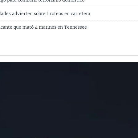
argo para combatir terrorismo doméstico
ades advierten sobre tiroteos en carretera
tacante que mató 4 marines en Tennessee