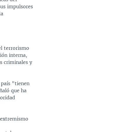
 Sus impulsores
la
el terrorismo
ión interna,
s criminales y
 país "tienen
eñaló que ha
ioridad
: extremismo