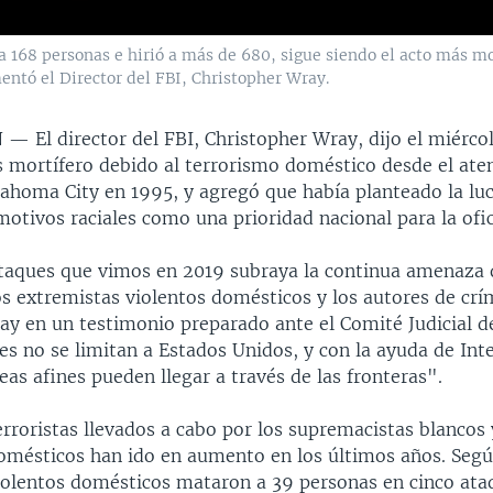
 168 personas e hirió a más de 680, sigue siendo el acto más mo
ntó el Director del FBI, Christopher Wray.
N —
El director del FBI, Christopher Wray, dijo el miérc
s mortífero debido al terrorismo doméstico desde el ate
ahoma City en 1995, y agregó que había planteado la luc
motivos raciales como una prioridad nacional para la ofic
ataques que vimos en 2019 subraya la continua amenaza
os extremistas violentos domésticos y los autores de cr
ray en un testimonio preparado ante el Comité Judicial d
s no se limitan a Estados Unidos, y con la ayuda de Int
eas afines pueden llegar a través de las fronteras".
rroristas llevados a cabo por los supremacistas blancos 
omésticos han ido en aumento en los últimos años. Según
iolentos domésticos mataron a 39 personas en cinco ata