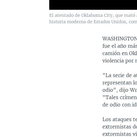
El atentado de Oklahoma City, que mató a
historia moderna de Estados Unidos, come
WASHINGTO
fue el año má
camión en Okl
violencia por 
"La serie de 
representan l
odio", dijo W
"Tales crímene
de odio con id
Los ataques te
extremistas d
extremistas v