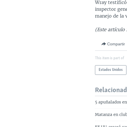
Wray testific
inspector gene
manejo de la 
(Este artículo
Compartir
This item is part of
Estados Unidos
Relaciona
5 apuñalados en
Matanza en club