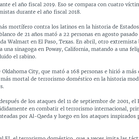
ante el año fiscal 2019. Eso se compara con cuatro vícti
istas durante el año fiscal 2018.
ás mortífero contra los latinos en la historia de Estado
blanco de 21 años mató a 22 personas en agosto pasado e
da Walmart en El Paso, Texas. En abril, otro extremista 
a una sinagoga en Poway, California, matando a una felig
luido el rabino.
e Oklahoma City, que mató a 168 personas e hirió a más 
o más mortal de terrorismo doméstico en la historia mo
s.
después de los ataques del 11 de septiembre de 2001, el 
ididamente en combatir el terrorismo internacional, pri
teadas por Al-Qaeda y luego en los ataques inspirados 
el EI, el terrorismo doméstico, que a veces imita las táct