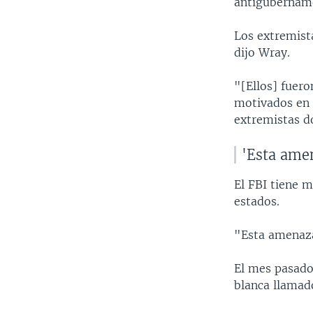
antigubername
Los extremist
dijo Wray.
"[Ellos] fuero
motivados en 
extremistas d
'Esta amen
El FBI tiene m
estados.
"Esta amenaza
El mes pasado
blanca llamad