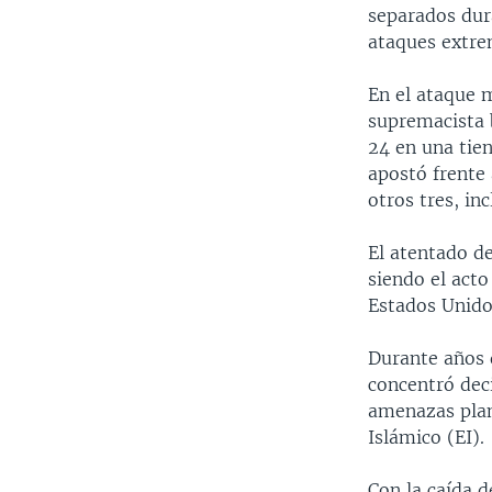
separados dur
ataques extrem
En el ataque m
supremacista 
24 en una tien
apostó frente 
otros tres, inc
El atentado d
siendo el act
Estados Unido
Durante años 
concentró dec
amenazas plan
Islámico (EI).
Con la caída d