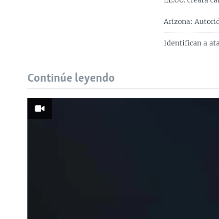
EE.UU. creará c
Arizona: Autorid
Identifican a a
Continúe leyendo