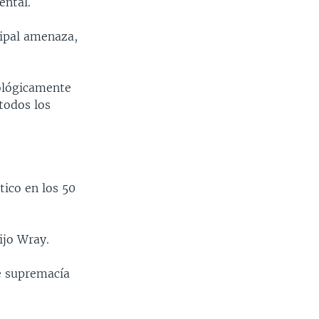
ental.
cipal amenaza,
eológicamente
todos los
tico en los 50
ijo Wray.
e supremacía