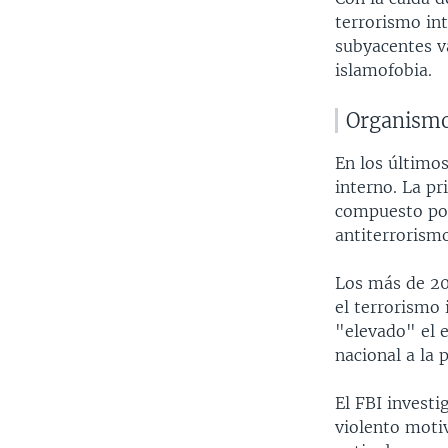
terrorismo int
subyacentes v
islamofobia.
Organismo
En los últimos
interno. La pr
compuesto por
antiterrorismo
Los más de 20
el terrorismo
"elevado" el 
nacional a la 
El FBI invest
violento moti