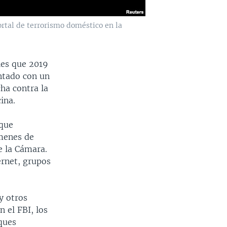
rtal de terrorismo doméstico en la
oles que 2019
ntado con un
ha contra la
ina.
 que
ímenes de
e la Cámara.
ernet, grupos
y otros
 el FBI, los
ques