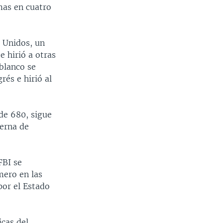
mas en cuatro
s Unidos, un
 hirió a otras
blanco se
rés e hirió al
de 680, sigue
derna de
FBI se
mero en las
por el Estado
icas del