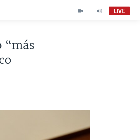
LIVE
ño “más
co