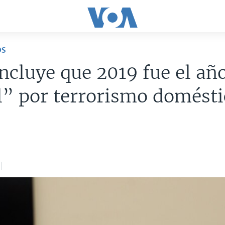
OS
ncluye que 2019 fue el a
” por terrorismo domésti
0