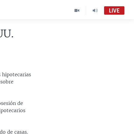
LIVE
UU.
 hipotecarias
 sobre
osesión de
ipotecarios
do de casas.