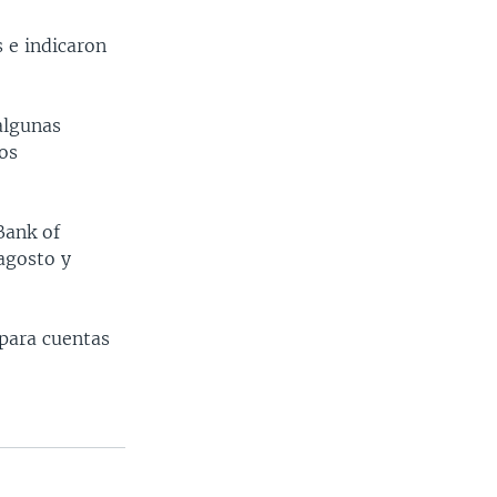
 e indicaron
algunas
os
Bank of
agosto y
 para cuentas