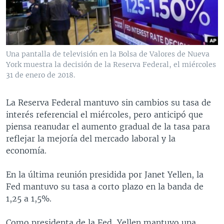
MULTIMEDIA
VENEZUELA
NICARAGUA
ECONOMÍA
PROGRAMAS TV
BRASIL
ENTRETENIMIENTO Y CULTURA
VIDEOS
RADIO
TECNOLOGÍA
FOTOGRAFÍA
EL MUNDO AL DÍA
Una pantalla de televisión en la Bolsa de Valores de Nueva
DIRECT
DEPORTES
AUDIOS
FORO INTERAMERICANO
AVANCE INFORMATIVO
York muestra la decisión de la Reserva Federal, el miércoles
31 de enero de 2018.
DOCUMENTALES DE LA VOA
CIENCIA Y SALUD
VISIÓN 360
AUDIONOTICIAS
LAS CLAVES
BUENOS DÍAS AMÉRICA
La Reserva Federal mantuvo sin cambios su tasa de
Learning English
interés referencial el miércoles, pero anticipó que
PANORAMA
ESTADOS UNIDOS AL DÍA
piensa reanudar el aumento gradual de la tasa para
SÍGANOS
EL MUNDO AL DÍA [RADIO]
reflejar la mejoría del mercado laboral y la
economía.
FORO [RADIO]
DEPORTIVO INTERNACIONAL
En la última reunión presidida por Janet Yellen, la
Idiomas
Fed mantuvo su tasa a corto plazo en la banda de
NOTA ECONÓMICA
1,25 a 1,5%.
ENTRETENIMIENTO
Como presidenta de la Fed, Yellen mantuvo una