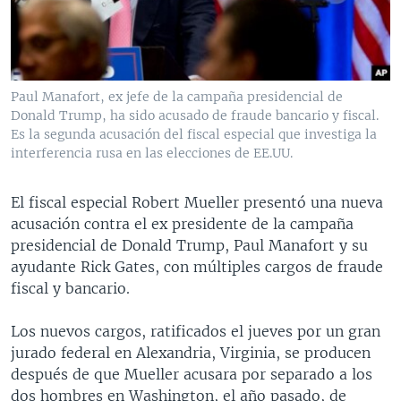
MULTIMEDIA
VENEZUELA
NICARAGUA
ECONOMÍA
PROGRAMAS TV
BRASIL
ENTRETENIMIENTO Y CULTURA
VIDEOS
RADIO
TECNOLOGÍA
FOTOGRAFÍA
EL MUNDO AL DÍA
Paul Manafort, ex jefe de la campaña presidencial de
DIRECT
DEPORTES
AUDIOS
FORO INTERAMERICANO
AVANCE INFORMATIVO
Donald Trump, ha sido acusado de fraude bancario y fiscal.
Es la segunda acusación del fiscal especial que investiga la
DOCUMENTALES DE LA VOA
CIENCIA Y SALUD
VISIÓN 360
AUDIONOTICIAS
interferencia rusa en las elecciones de EE.UU.
LAS CLAVES
BUENOS DÍAS AMÉRICA
Learning English
El fiscal especial Robert Mueller presentó una nueva
PANORAMA
ESTADOS UNIDOS AL DÍA
acusación contra el ex presidente de la campaña
SÍGANOS
EL MUNDO AL DÍA [RADIO]
presidencial de Donald Trump, Paul Manafort y su
ayudante Rick Gates, con múltiples cargos de fraude
FORO [RADIO]
fiscal y bancario.
DEPORTIVO INTERNACIONAL
Idiomas
Los nuevos cargos, ratificados el jueves por un gran
NOTA ECONÓMICA
jurado federal en Alexandria, Virginia, se producen
ENTRETENIMIENTO
después de que Mueller acusara por separado a los
dos hombres en Washington, el año pasado, de