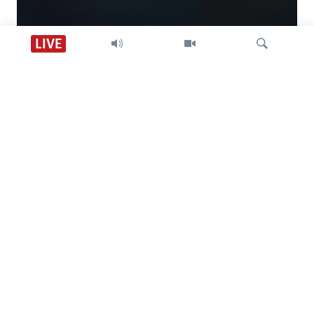
Descarga VOA +
LIVE
Visión 360
Búsqueda
SÍGANOS
CONTACTO
SOBRE NOSOTROS
ACCESIBILIDAD