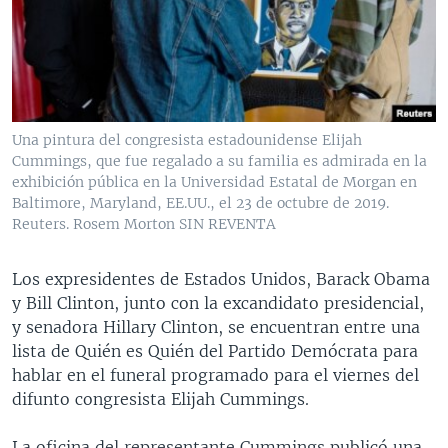
MULTIMEDIA
VENEZUELA
NICARAGUA
ECONOMÍA
PROGRAMAS TV
BRASIL
ENTRETENIMIENTO Y CULTURA
VIDEOS
RADIO
TECNOLOGÍA
FOTOGRAFÍA
EL MUNDO AL DÍA
DIRECT
DEPORTES
AUDIOS
FORO INTERAMERICANO
AVANCE INFORMATIVO
Una pintura del congresista estadounidense Elijah
Cummings, que fue regalado a su familia es admirada en la
DOCUMENTALES DE LA VOA
CIENCIA Y SALUD
VISIÓN 360
AUDIONOTICIAS
exhibición pública en la Universidad Estatal de Morgan en
LAS CLAVES
BUENOS DÍAS AMÉRICA
Baltimore, Maryland, EE.UU., el 23 de octubre de 2019.
Learning English
Reuters. Rosem Morton SIN REVENTA
PANORAMA
ESTADOS UNIDOS AL DÍA
SÍGANOS
EL MUNDO AL DÍA [RADIO]
Los expresidentes de Estados Unidos, Barack Obama
y Bill Clinton, junto con la excandidato presidencial,
FORO [RADIO]
y senadora Hillary Clinton, se encuentran entre una
DEPORTIVO INTERNACIONAL
lista de Quién es Quién del Partido Demócrata para
Idiomas
hablar en el funeral programado para el viernes del
NOTA ECONÓMICA
difunto congresista Elijah Cummings.
ENTRETENIMIENTO
La oficina del representante Cummings publicó una