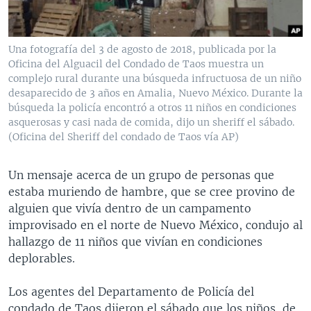
MULTIMEDIA
VENEZUELA
NICARAGUA
ECONOMÍA
PROGRAMAS TV
BRASIL
ENTRETENIMIENTO Y CULTURA
VIDEOS
Una fotografía del 3 de agosto de 2018, publicada por la
RADIO
TECNOLOGÍA
FOTOGRAFÍA
EL MUNDO AL DÍA
Oficina del Alguacil del Condado de Taos muestra un
complejo rural durante una búsqueda infructuosa de un niño
DIRECT
DEPORTES
AUDIOS
FORO INTERAMERICANO
AVANCE INFORMATIVO
desaparecido de 3 años en Amalia, Nuevo México. Durante la
búsqueda la policía encontró a otros 11 niños en condiciones
DOCUMENTALES DE LA VOA
CIENCIA Y SALUD
VISIÓN 360
AUDIONOTICIAS
asquerosas y casi nada de comida, dijo un sheriff el sábado.
(Oficina del Sheriff del condado de Taos vía AP)
LAS CLAVES
BUENOS DÍAS AMÉRICA
Learning English
PANORAMA
ESTADOS UNIDOS AL DÍA
Un mensaje acerca de un grupo de personas que
SÍGANOS
EL MUNDO AL DÍA [RADIO]
estaba muriendo de hambre, que se cree provino de
alguien que vivía dentro de un campamento
FORO [RADIO]
improvisado en el norte de Nuevo México, condujo al
DEPORTIVO INTERNACIONAL
hallazgo de 11 niños que vivían en condiciones
Idiomas
deplorables.
NOTA ECONÓMICA
ENTRETENIMIENTO
Los agentes del Departamento de Policía del
condado de Taos dijeron el sábado que los niños, de