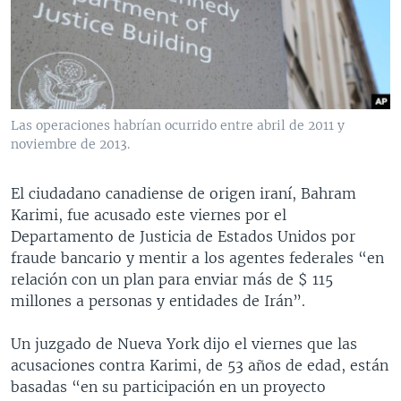
MULTIMEDIA
VENEZUELA
NICARAGUA
ECONOMÍA
PROGRAMAS TV
BRASIL
ENTRETENIMIENTO Y CULTURA
VIDEOS
RADIO
TECNOLOGÍA
FOTOGRAFÍA
EL MUNDO AL DÍA
DIRECT
DEPORTES
AUDIOS
FORO INTERAMERICANO
AVANCE INFORMATIVO
Las operaciones habrían ocurrido entre abril de 2011 y
noviembre de 2013.
DOCUMENTALES DE LA VOA
CIENCIA Y SALUD
VISIÓN 360
AUDIONOTICIAS
LAS CLAVES
BUENOS DÍAS AMÉRICA
El ciudadano canadiense de origen iraní, Bahram
Learning English
PANORAMA
ESTADOS UNIDOS AL DÍA
Karimi, fue acusado este viernes por el
Departamento de Justicia de Estados Unidos por
SÍGANOS
EL MUNDO AL DÍA [RADIO]
fraude bancario y mentir a los agentes federales “en
FORO [RADIO]
relación con un plan para enviar más de $ 115
millones a personas y entidades de Irán”.
DEPORTIVO INTERNACIONAL
Idiomas
NOTA ECONÓMICA
Un juzgado de Nueva York dijo el viernes que las
acusaciones contra Karimi, de 53 años de edad, están
ENTRETENIMIENTO
basadas “en su participación en un proyecto