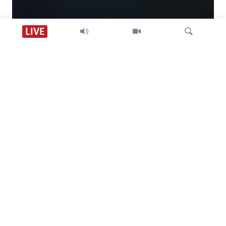
Descarga VOA +
LIVE
Visión 360
Búsqueda
SÍGANOS
CONTACTO
SOBRE NOSOTROS
ACCESIBILIDAD