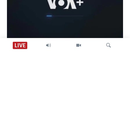
Descarga VOA +
LIVE
Visión 360
Búsqueda
SÍGANOS
CONTACTO