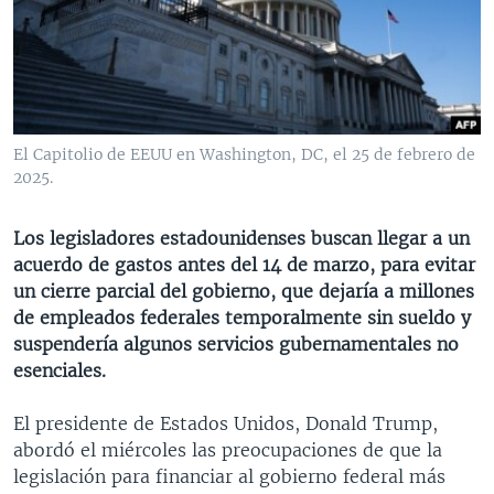
MULTIMEDIA
VENEZUELA
NICARAGUA
ECONOMÍA
PROGRAMAS TV
BRASIL
ENTRETENIMIENTO Y CULTURA
VIDEOS
RADIO
TECNOLOGÍA
FOTOGRAFÍA
EL MUNDO AL DÍA
DIRECT
DEPORTES
AUDIOS
FORO INTERAMERICANO
AVANCE INFORMATIVO
El Capitolio de EEUU en Washington, DC, el 25 de febrero de
2025.
DOCUMENTALES DE LA VOA
CIENCIA Y SALUD
VISIÓN 360
AUDIONOTICIAS
LAS CLAVES
BUENOS DÍAS AMÉRICA
Los legisladores estadounidenses buscan llegar a un
Learning English
PANORAMA
ESTADOS UNIDOS AL DÍA
acuerdo de gastos antes del 14 de marzo, para evitar
un cierre parcial del gobierno, que dejaría a millones
SÍGANOS
EL MUNDO AL DÍA [RADIO]
de empleados federales temporalmente sin sueldo y
FORO [RADIO]
suspendería algunos servicios gubernamentales no
esenciales.
DEPORTIVO INTERNACIONAL
Idiomas
NOTA ECONÓMICA
El presidente de Estados Unidos, Donald Trump,
abordó el miércoles las preocupaciones de que la
ENTRETENIMIENTO
legislación para financiar al gobierno federal más