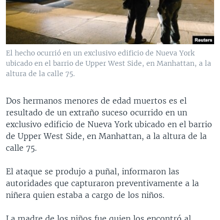
MULTIMEDIA
VENEZUELA
NICARAGUA
ECONOMÍA
PROGRAMAS TV
BRASIL
ENTRETENIMIENTO Y CULTURA
VIDEOS
RADIO
TECNOLOGÍA
FOTOGRAFÍA
EL MUNDO AL DÍA
El hecho ocurrió en un exclusivo edificio de Nueva York
DIRECT
DEPORTES
AUDIOS
FORO INTERAMERICANO
AVANCE INFORMATIVO
ubicado en el barrio de Upper West Side, en Manhattan, a la
altura de la calle 75.
DOCUMENTALES DE LA VOA
CIENCIA Y SALUD
VISIÓN 360
AUDIONOTICIAS
LAS CLAVES
BUENOS DÍAS AMÉRICA
Dos hermanos menores de edad muertos es el
Learning English
resultado de un extraño suceso ocurrido en un
PANORAMA
ESTADOS UNIDOS AL DÍA
exclusivo edificio de Nueva York ubicado en el barrio
SÍGANOS
EL MUNDO AL DÍA [RADIO]
de Upper West Side, en Manhattan, a la altura de la
calle 75.
FORO [RADIO]
DEPORTIVO INTERNACIONAL
El ataque se produjo a puñal, informaron las
Idiomas
autoridades que capturaron preventivamente a la
NOTA ECONÓMICA
niñera quien estaba a cargo de los niños.
ENTRETENIMIENTO
La madre de los niños fue quien los encontró al