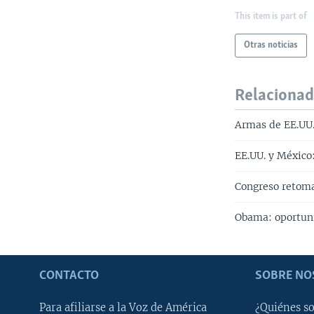
This item is part of
Otras noticias
Relaciona
Armas de EE.UU
EE.UU. y México:
Congreso retom
Obama: oportun
CONTACTO
SOBRE NO
Para afiliarse a la Voz de América
¿Quiénes s