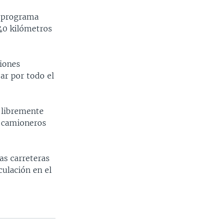
n programa
 40 kilómetros
miones
ar por todo el
 libremente
s camioneros
as carreteras
culación en el