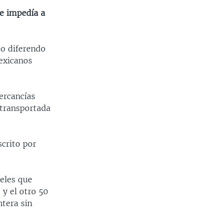
e impedía a
jo diferendo
mexicanos
ercancías
a transportada
crito por
celes que
y el otro 50
ntera sin