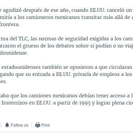
se agudizó después de ese año, cuando EE.UU. canceló u
rmitía a los camioneros mexicanos transitar más allá de
frontera.
irma del TLC, las normas de seguridad exigidas a los ca
raron el grueso de los debates sobre si podían o no viaj
adounidense.
s estadounidenses también se opusieron a que circularan
legando que su entrada a EE.UU. privaría de empleos a lo
es.
laba que los camiones mexicanos debían tener acceso a l
 fronterizos en EE.UU. a partir de 1995 y lograr plena cir
Follow us
Print