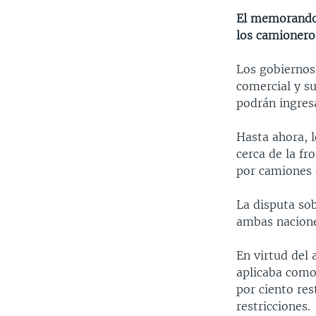
El memorando 
los camionero
Los gobiernos 
comercial y s
podrán ingresa
Hasta ahora, 
cerca de la fr
por camiones 
La disputa so
ambas nacione
En virtud del 
aplicaba como
por ciento re
restricciones.