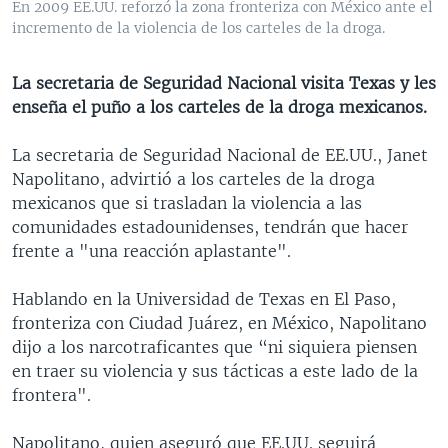
En 2009 EE.UU. reforzó la zona fronteriza con México ante el
MULTIMEDIA
VENEZUELA
NICARAGUA
ECONOMÍA
incremento de la violencia de los carteles de la droga.
PROGRAMAS TV
BRASIL
ENTRETENIMIENTO Y CULTURA
VIDEOS
La secretaria de Seguridad Nacional visita Texas y les
RADIO
TECNOLOGÍA
FOTOGRAFÍA
EL MUNDO AL DÍA
enseña el puño a los carteles de la droga mexicanos.
DIRECT
DEPORTES
AUDIOS
FORO INTERAMERICANO
AVANCE INFORMATIVO
La secretaria de Seguridad Nacional de EE.UU., Janet
DOCUMENTALES DE LA VOA
CIENCIA Y SALUD
VISIÓN 360
AUDIONOTICIAS
Napolitano, advirtió a los carteles de la droga
LAS CLAVES
BUENOS DÍAS AMÉRICA
mexicanos que si trasladan la violencia a las
Learning English
comunidades estadounidenses, tendrán que hacer
PANORAMA
ESTADOS UNIDOS AL DÍA
frente a "una reacción aplastante".
SÍGANOS
EL MUNDO AL DÍA [RADIO]
Hablando en la Universidad de Texas en El Paso,
FORO [RADIO]
fronteriza con Ciudad Juárez, en México, Napolitano
DEPORTIVO INTERNACIONAL
dijo a los narcotraficantes que “ni siquiera piensen
Idiomas
en traer su violencia y sus tácticas a este lado de la
NOTA ECONÓMICA
frontera".
ENTRETENIMIENTO
Napolitano, quien aseguró que EE.UU. seguirá