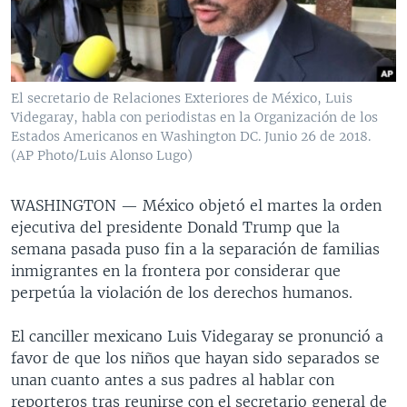
MULTIMEDIA
VENEZUELA
NICARAGUA
ECONOMÍA
PROGRAMAS TV
BRASIL
ENTRETENIMIENTO Y CULTURA
VIDEOS
RADIO
TECNOLOGÍA
FOTOGRAFÍA
EL MUNDO AL DÍA
El secretario de Relaciones Exteriores de México, Luis
DIRECT
DEPORTES
AUDIOS
FORO INTERAMERICANO
AVANCE INFORMATIVO
Videgaray, habla con periodistas en la Organización de los
Estados Americanos en Washington DC. Junio 26 de 2018.
DOCUMENTALES DE LA VOA
CIENCIA Y SALUD
VISIÓN 360
AUDIONOTICIAS
(AP Photo/Luis Alonso Lugo)
LAS CLAVES
BUENOS DÍAS AMÉRICA
Learning English
WASHINGTON —
México objetó el martes la orden
PANORAMA
ESTADOS UNIDOS AL DÍA
ejecutiva del presidente Donald Trump que la
SÍGANOS
EL MUNDO AL DÍA [RADIO]
semana pasada puso fin a la separación de familias
inmigrantes en la frontera por considerar que
FORO [RADIO]
perpetúa la violación de los derechos humanos.
DEPORTIVO INTERNACIONAL
Idiomas
El canciller mexicano Luis Videgaray se pronunció a
NOTA ECONÓMICA
favor de que los niños que hayan sido separados se
ENTRETENIMIENTO
unan cuanto antes a sus padres al hablar con
reporteros tras reunirse con el secretario general de