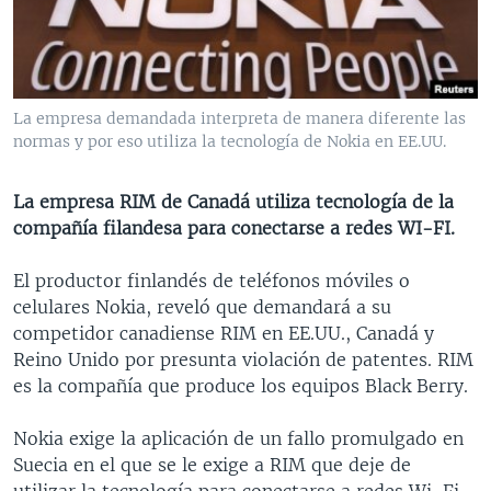
MULTIMEDIA
VENEZUELA
NICARAGUA
ECONOMÍA
PROGRAMAS TV
BRASIL
ENTRETENIMIENTO Y CULTURA
VIDEOS
RADIO
TECNOLOGÍA
FOTOGRAFÍA
EL MUNDO AL DÍA
La empresa demandada interpreta de manera diferente las
DIRECT
DEPORTES
AUDIOS
FORO INTERAMERICANO
AVANCE INFORMATIVO
normas y por eso utiliza la tecnología de Nokia en EE.UU.
DOCUMENTALES DE LA VOA
CIENCIA Y SALUD
VISIÓN 360
AUDIONOTICIAS
La empresa RIM de Canadá utiliza tecnología de la
LAS CLAVES
BUENOS DÍAS AMÉRICA
compañía filandesa para conectarse a redes WI-FI.
Learning English
PANORAMA
ESTADOS UNIDOS AL DÍA
El productor finlandés de teléfonos móviles o
SÍGANOS
EL MUNDO AL DÍA [RADIO]
celulares Nokia, reveló que demandará a su
competidor canadiense RIM en EE.UU., Canadá y
FORO [RADIO]
Reino Unido por presunta violación de patentes. RIM
DEPORTIVO INTERNACIONAL
es la compañía que produce los equipos Black Berry.
Idiomas
NOTA ECONÓMICA
Nokia exige la aplicación de un fallo promulgado en
ENTRETENIMIENTO
Suecia en el que se le exige a RIM que deje de
utilizar la tecnología para conectarse a redes Wi-Fi,