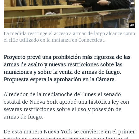
MULTIMEDIA
VENEZUELA
NICARAGUA
ECONOMÍA
PROGRAMAS TV
BRASIL
ENTRETENIMIENTO Y CULTURA
VIDEOS
RADIO
TECNOLOGÍA
FOTOGRAFÍA
EL MUNDO AL DÍA
La medida restringe el acceso a armas de largo alcance como
DIRECT
DEPORTES
AUDIOS
FORO INTERAMERICANO
AVANCE INFORMATIVO
el rifle utilizado en la matanza en Connecticut.
DOCUMENTALES DE LA VOA
CIENCIA Y SALUD
VISIÓN 360
AUDIONOTICIAS
Proyecto prevé una prohibición más rigurosa de las
LAS CLAVES
BUENOS DÍAS AMÉRICA
armas de asalto y nuevas restricciones sobre las
Learning English
municiones y sobre la venta de armas de fuego.
PANORAMA
ESTADOS UNIDOS AL DÍA
Propuesta espera la aprobación en la Cámara.
SÍGANOS
EL MUNDO AL DÍA [RADIO]
Alrededor de la medianoche del lunes el senado
FORO [RADIO]
estatal de Nueva York aprobó una histórica ley con
DEPORTIVO INTERNACIONAL
severas restricciones sobre el uso y posesión de
Idiomas
armas de fuego.
NOTA ECONÓMICA
ENTRETENIMIENTO
De esta manera Nueva York se convierte en el primer
estado en tomar acciones concretas para limitar el