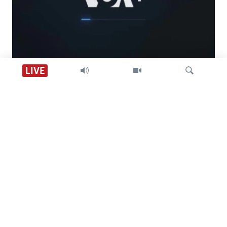
Descarga VOA +
LIVE
Visión 360
Búsqueda
SÍGANOS
CONTACTO