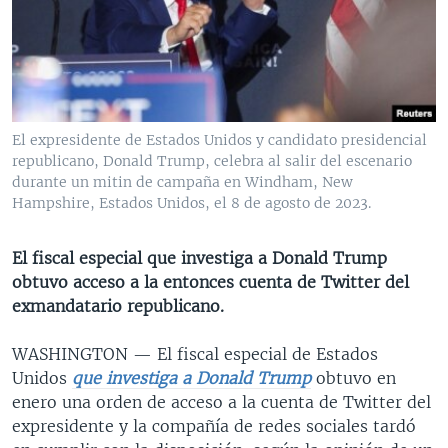
MULTIMEDIA
VENEZUELA
NICARAGUA
ECONOMÍA
PROGRAMAS TV
BRASIL
ENTRETENIMIENTO Y CULTURA
VIDEOS
RADIO
TECNOLOGÍA
FOTOGRAFÍA
EL MUNDO AL DÍA
DIRECT
DEPORTES
AUDIOS
FORO INTERAMERICANO
AVANCE INFORMATIVO
El expresidente de Estados Unidos y candidato presidencial
republicano, Donald Trump, celebra al salir del escenario
DOCUMENTALES DE LA VOA
CIENCIA Y SALUD
VISIÓN 360
AUDIONOTICIAS
durante un mitin de campaña en Windham, New
LAS CLAVES
BUENOS DÍAS AMÉRICA
Hampshire, Estados Unidos, el 8 de agosto de 2023.
Learning English
PANORAMA
ESTADOS UNIDOS AL DÍA
El fiscal especial que investiga a Donald Trump
SÍGANOS
EL MUNDO AL DÍA [RADIO]
obtuvo acceso a la entonces cuenta de Twitter del
exmandatario republicano.
FORO [RADIO]
DEPORTIVO INTERNACIONAL
WASHINGTON —
El fiscal especial de Estados
Idiomas
Unidos
que investiga a Donald Trump
obtuvo en
NOTA ECONÓMICA
enero una orden de acceso a la cuenta de Twitter del
ENTRETENIMIENTO
expresidente y la compañía de redes sociales tardó