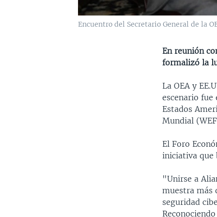
Encuentro del Secretario General de la O
En reunión co
formalizó la l
La OEA y EE.UU
escenario fue 
Estados Ameri
Mundial (WEF)
El Foro Económ
iniciativa que
"Unirse a Alia
muestra más d
seguridad cibe
Reconociendo e