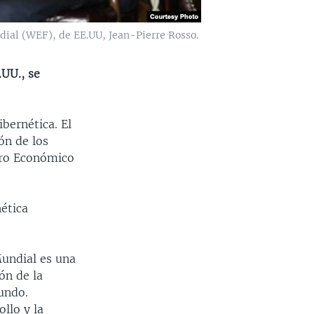
dial (WEF), de EE.UU, Jean-Pierre Rosso.
.UU., se
bernética. El
ón de los
oro Económico
nética
Mundial es una
ón de la
mundo.
llo y la