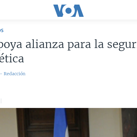
OS
oya alianza para la segu
ética
 - Redacción