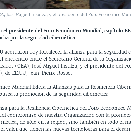
EA, José Miguel Insulza, y el presidente del Foro Económico Mun
n el presidente del Foro Económico Mundial, capítulo EE
ucha por la seguridad cibernética.
 acordaron hoy fortalecer la alianza para la seguridad ci
el encuentro entre el Secretario General de la Organizaci
canos (OEA), José Miguel Insulza, y el presidente del F
, de EE.UU, Jean-Pierre Rosso.
ico Mundial lidera la Alianzas para la Resiliencia Ciber
 busca la promoción de la seguridad cibernética.
nza para la Resiliencia Cibernética del Foro Económico 
el compromiso de nuestra Organización con la promoci
rnética, no sólo en la región, sino también en todo el 
l valor que tienen las nuevas tecnologías para el desarro