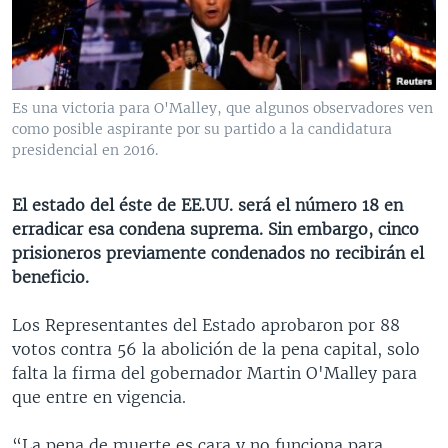
MULTIMEDIA
VENEZUELA
NICARAGUA
ECONOMÍA
PROGRAMAS TV
BRASIL
ENTRETENIMIENTO Y CULTURA
VIDEOS
RADIO
TECNOLOGÍA
FOTOGRAFÍA
EL MUNDO AL DÍA
Es una victoria para O'Malley, que algunos observadores ven
DIRECT
DEPORTES
AUDIOS
FORO INTERAMERICANO
AVANCE INFORMATIVO
como posible aspirante por su partido a la candidatura
presidencial en 2016.
DOCUMENTALES DE LA VOA
CIENCIA Y SALUD
VISIÓN 360
AUDIONOTICIAS
LAS CLAVES
BUENOS DÍAS AMÉRICA
El estado del éste de EE.UU. será el número 18 en
Learning English
erradicar esa condena suprema. Sin embargo, cinco
PANORAMA
ESTADOS UNIDOS AL DÍA
prisioneros previamente condenados no recibirán el
SÍGANOS
EL MUNDO AL DÍA [RADIO]
beneficio.
FORO [RADIO]
Los Representantes del Estado aprobaron por 88
DEPORTIVO INTERNACIONAL
votos contra 56 la abolición de la pena capital, solo
Idiomas
falta la firma del gobernador Martin O'Malley para
NOTA ECONÓMICA
que entre en vigencia.
ENTRETENIMIENTO
“La pena de muerte es cara y no funciona para