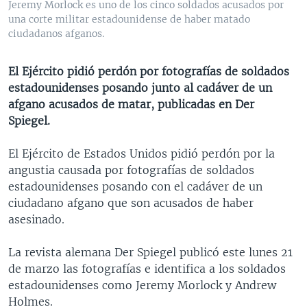
Jeremy Morlock es uno de los cinco soldados acusados por
MULTIMEDIA
VENEZUELA
NICARAGUA
ECONOMÍA
una corte militar estadounidense de haber matado
ciudadanos afganos.
PROGRAMAS TV
BRASIL
ENTRETENIMIENTO Y CULTURA
VIDEOS
RADIO
TECNOLOGÍA
FOTOGRAFÍA
EL MUNDO AL DÍA
El Ejército pidió perdón por fotografías de soldados
DIRECT
DEPORTES
AUDIOS
FORO INTERAMERICANO
AVANCE INFORMATIVO
estadounidenses posando junto al cadáver de un
afgano acusados de matar, publicadas en Der
DOCUMENTALES DE LA VOA
CIENCIA Y SALUD
VISIÓN 360
AUDIONOTICIAS
Spiegel.
LAS CLAVES
BUENOS DÍAS AMÉRICA
Learning English
El Ejército de Estados Unidos pidió perdón por la
PANORAMA
ESTADOS UNIDOS AL DÍA
angustia causada por fotografías de soldados
SÍGANOS
EL MUNDO AL DÍA [RADIO]
estadounidenses posando con el cadáver de un
ciudadano afgano que son acusados de haber
FORO [RADIO]
asesinado.
DEPORTIVO INTERNACIONAL
Idiomas
La revista alemana Der Spiegel publicó este lunes 21
NOTA ECONÓMICA
de marzo las fotografías e identifica a los soldados
ENTRETENIMIENTO
estadounidenses como Jeremy Morlock y Andrew
Holmes.