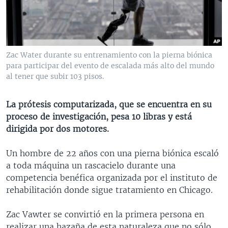
MULTIMEDIA
VENEZUELA
NICARAGUA
ECONOMÍA
PROGRAMAS TV
BRASIL
ENTRETENIMIENTO Y CULTURA
VIDEOS
RADIO
TECNOLOGÍA
FOTOGRAFÍA
EL MUNDO AL DÍA
Zac Water durante su entrenamiento con la pierna biónica
DIRECT
DEPORTES
AUDIOS
FORO INTERAMERICANO
AVANCE INFORMATIVO
para participar del evento de escalada más alto del mundo
al tener que subir 103 pisos.
DOCUMENTALES DE LA VOA
CIENCIA Y SALUD
VISIÓN 360
AUDIONOTICIAS
LAS CLAVES
BUENOS DÍAS AMÉRICA
La prótesis computarizada, que se encuentra en su
Learning English
proceso de investigación, pesa 10 libras y está
PANORAMA
ESTADOS UNIDOS AL DÍA
dirigida por dos motores.
SÍGANOS
EL MUNDO AL DÍA [RADIO]
Un hombre de 22 años con una pierna biónica escaló
FORO [RADIO]
a toda máquina un rascacielo durante una
DEPORTIVO INTERNACIONAL
competencia benéfica organizada por el instituto de
Idiomas
rehabilitación donde sigue tratamiento en Chicago.
NOTA ECONÓMICA
ENTRETENIMIENTO
Zac Vawter se convirtió en la primera persona en
realizar una hazaña de esta naturaleza que no sólo