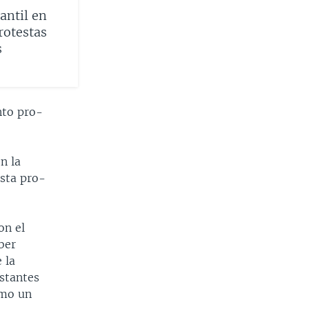
antil en
rotestas
s
nto pro-
n la
sta pro-
on el
ber
 la
estantes
omo un