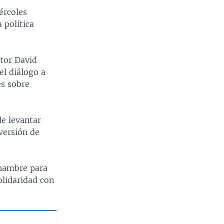
ércoles
Ancho
px
 política
ctor David
el diálogo a
es sobre
e levantar
versión de
 hambre para
olidaridad con