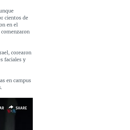
aunque
r cientos de
on en el
te comenzaron
rael, corearon
s faciales y
nas en campus
.
AR
SHARE