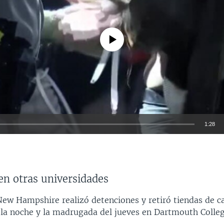
No media source currently available
1:28
INSERTAR
en otras universidades
 New Hampshire realizó detenciones y retiró tiendas de 
 la noche y la madrugada del jueves en Dartmouth Colleg