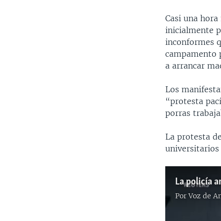
Casi una hora
inicialmente 
inconformes qu
campamento pr
a arrancar ma
Los manifestan
“protesta pací
porras trabaja
La protesta d
universitarios
La policía 
Por
Voz de A