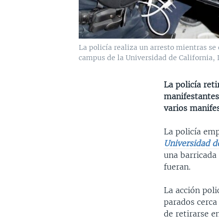
La policía realiza un arresto mientras s
campus de la Universidad de California,
La policía re
manifestantes
varios manife
La policía e
Universidad de
una barricada 
fueran.
La acción poli
parados cerca
de retirarse e