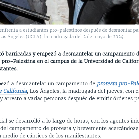
e enfrenta a estudiantes pro-palestinos después de desmontar pa
 Los Ángeles (UCLA), la madrugada del 2 de mayo de 2024.
tiró barricadas y empezó a desmantelar un campamento 
 pro-Palestina en el campus de la Universidad de Califor
stantes.
mpezó a desmantelar un campamento de
protesta pro-Pale
 California
, Los Ángeles, la madrugada del jueves, con e
y arresto a varias personas después de emitir órdenes p
cial se desarrolló a lo largo de horas, con los agentes in
 del campamento de protesta y brevemente acercándose 
n medio de cánticos de los manifestantes.