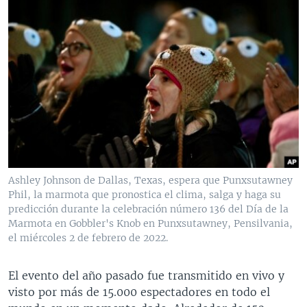
Ashley Johnson de Dallas, Texas, espera que Punxsutawney
Phil, la marmota que pronostica el clima, salga y haga su
predicción durante la celebración número 136 del Día de la
Marmota en Gobbler's Knob en Punxsutawney, Pensilvania,
el miércoles 2 de febrero de 2022.
El evento del año pasado fue transmitido en vivo y
visto por más de 15.000 espectadores en todo el