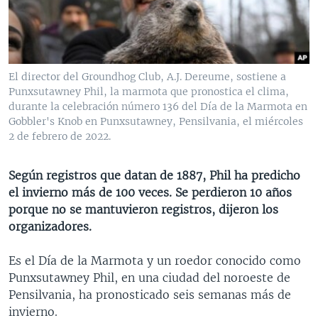
MULTIMEDIA
VENEZUELA
NICARAGUA
ECONOMÍA
PROGRAMAS TV
BRASIL
ENTRETENIMIENTO Y CULTURA
VIDEOS
RADIO
TECNOLOGÍA
FOTOGRAFÍA
EL MUNDO AL DÍA
El director del Groundhog Club, A.J. Dereume, sostiene a
DIRECT
DEPORTES
AUDIOS
FORO INTERAMERICANO
AVANCE INFORMATIVO
Punxsutawney Phil, la marmota que pronostica el clima,
durante la celebración número 136 del Día de la Marmota en
DOCUMENTALES DE LA VOA
CIENCIA Y SALUD
VISIÓN 360
AUDIONOTICIAS
Gobbler's Knob en Punxsutawney, Pensilvania, el miércoles
2 de febrero de 2022.
LAS CLAVES
BUENOS DÍAS AMÉRICA
Learning English
PANORAMA
ESTADOS UNIDOS AL DÍA
Según registros que datan de 1887, Phil ha predicho
SÍGANOS
el invierno más de 100 veces. Se perdieron 10 años
EL MUNDO AL DÍA [RADIO]
porque no se mantuvieron registros, dijeron los
FORO [RADIO]
organizadores.
DEPORTIVO INTERNACIONAL
Idiomas
Es el Día de la Marmota y un roedor conocido como
NOTA ECONÓMICA
Punxsutawney Phil, en una ciudad del noroeste de
Pensilvania, ha pronosticado seis semanas más de
ENTRETENIMIENTO
invierno.