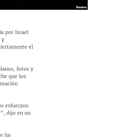
da por Israel
 y
biertamente el
lanos, fotos y
oche que los
ormación
os esfuerzos
", dijo en un
ue ha