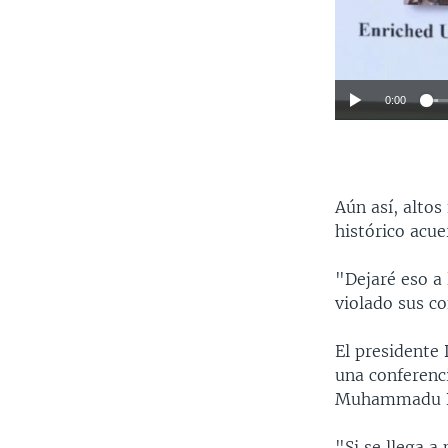
0:00
Aún así, altos
histórico acue
"Dejaré eso a
violado sus c
El presidente
una conferenci
Muhammadu B
"Si se llega a