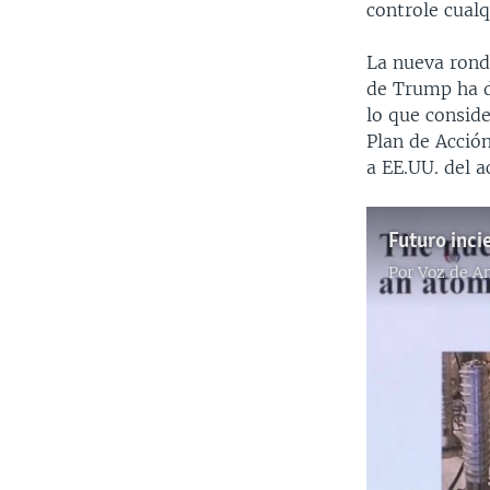
controle cualq
La nueva rond
de Trump ha d
lo que consid
Plan de Acció
a EE.UU. del 
Futuro inci
Por
Voz de A