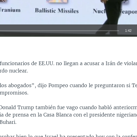
1:42
INSERTAR
 funcionarios de EE.UU. no llegan a acusar a Irán de viola
rdo nuclear.
 los abogados", dijo Pompeo cuando le preguntaron si T
ompromisos.
 Donald Trump también fue vago cuando habló anterior
a de prensa en la Casa Blanca con el presidente nigerian
uhari.
 probar bien lo que Israel ha presentado hoy con la confe