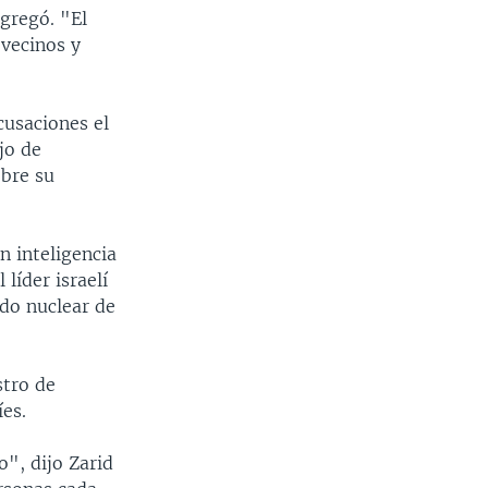
gregó. "El
vecinos y
cusaciones el
jo de
bre su
n inteligencia
líder israelí
rdo nuclear de
stro de
íes.
o", dijo Zarid