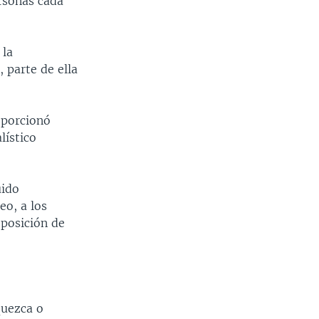
rsonas cada
 la
 parte de ella
roporcionó
lístico
uido
eo, a los
 posición de
quezca o