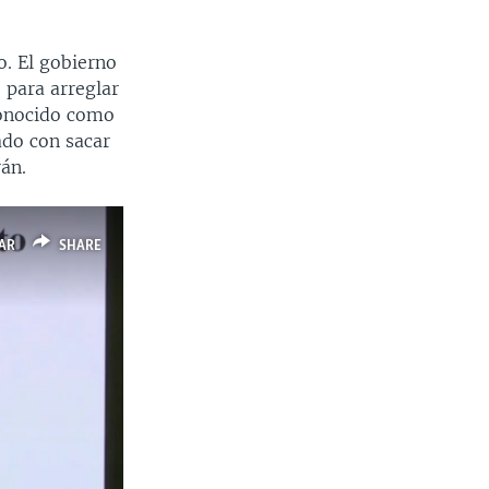
o. El gobierno
 para arreglar
conocido como
ado con sacar
án.
AR
SHARE