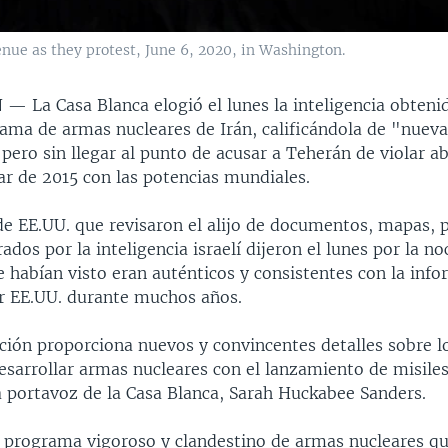
ue as they protest, June 6, 2020, in Washington.
N —
La Casa Blanca elogió el lunes la inteligencia obteni
rama de armas nucleares de Irán, calificándola de "nueva
pero sin llegar al punto de acusar a Teherán de violar a
ar de 2015 con las potencias mundiales.
de EE.UU. que revisaron el alijo de documentos, mapas, p
ados por la inteligencia israelí dijeron el lunes por la n
 habían visto eran auténticos y consistentes con la inf
 EE.UU. durante muchos años.
ción proporciona nuevos y convincentes detalles sobre l
esarrollar armas nucleares con el lanzamiento de misiles
 portavoz de la Casa Blanca, Sarah Huckabee Sanders.
n programa vigoroso y clandestino de armas nucleares q