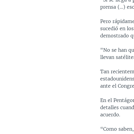
prensa (...) e
Pero rápidame
sucedió en lo
demostrado qu
"No se han qu
llevan satélit
Tan recientem
estadounidense
ante el Congr
En el Pentágon
detalles cuand
acuerdo.
“Como saben, 