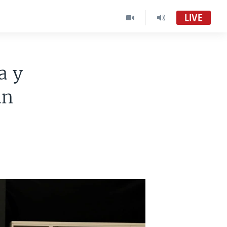
LIVE
a y
án