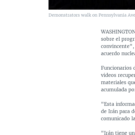
Demonstrators walk on Pennsylvania Aven
WASHINGTO
sobre el prog
convincente", 
acuerdo nucle
Funcionarios 
videos recuper
materiales que
acumulada por
"Esta informa
de Irán para d
comunicado la
"Irán tiene u