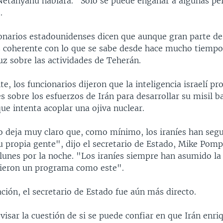
Netanyahu hablara. "Solo se puede engañar a algunas pe
.
ionarios estadounidenses dicen que aunque gran parte de
es coherente con lo que se sabe desde hace mucho tiempo,
uz sobre las actividades de Teherán.
e, los funcionarios dijeron que la inteligencia israelí p
s sobre los esfuerzos de Irán para desarrollar su misil ba
ue intenta acoplar una ojiva nuclear.
o deja muy claro que, como mínimo, los iraníes han seg
 propia gente", dijo el secretario de Estado, Mike Pomp
 lunes por la noche. "Los iraníes siempre han asumido la
ieron un programa como este".
ción, el secretario de Estado fue aún más directo.
visar la cuestión de si se puede confiar en que Irán enri