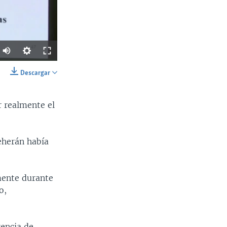
Descargar
SHARE
r realmente el
eherán había
Ancho
px
mente durante
o,
rencia de