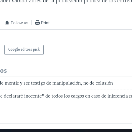
ber sabido antes de la publicación pública de los correo
Follow us
Print
Google editors pick
dos
de mentir y ser testigo de manipulación, no de colusión
 declararé inocente" de todos los cargos en caso de injerencia r