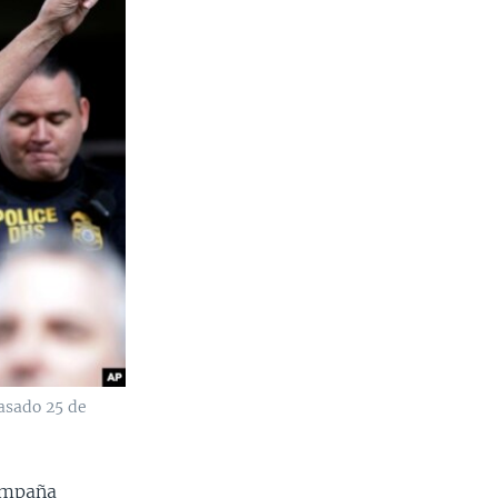
pasado 25 de
campaña