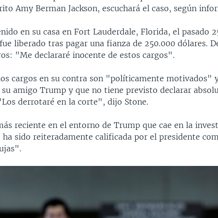
strito Amy Berman Jackson, escuchará el caso, según inf
nido en su casa en Fort Lauderdale, Florida, el pasado 2
fue liberado tras pagar una fianza de 250.000 dólares. 
ros: "Me declararé inocente de estos cargos".
los cargos en su contra son "políticamente motivados" y
 a su amigo Trump y que no tiene previsto declarar abso
"Los derrotaré en la corte", dijo Stone.
más reciente en el entorno de Trump que cae en la inves
e ha sido reiteradamente calificada por el presidente co
ujas".