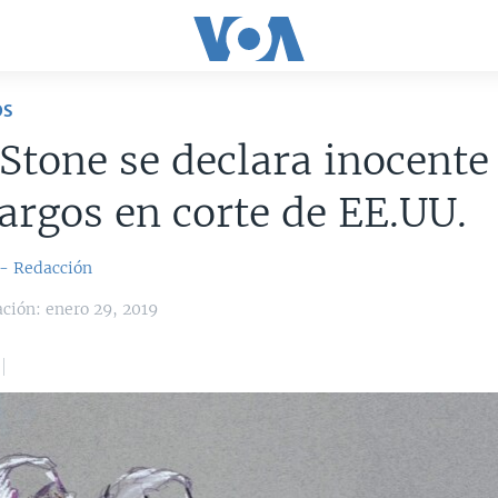
OS
Stone se declara inocente
cargos en corte de EE.UU.
 - Redacción
ación: enero 29, 2019