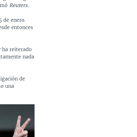
ormó
Reuters.
5 de enero.
Desde entonces
 ha reiterado
lutamente nada
tigación de
mo una