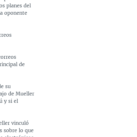
os planes del
 la oponente
rreos
correos
rincipal de
de su
bajo de Mueller
 y si el
ller vinculó
 sobre lo que