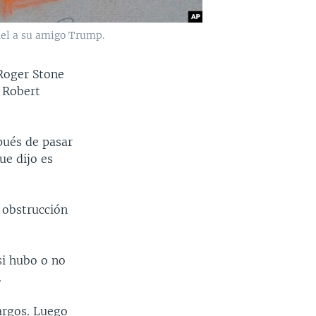
iel a su amigo Trump.
 Roger Stone
l Robert
pués de pasar
ue dijo es
 obstrucción
si hubo o no
.
argos. Luego