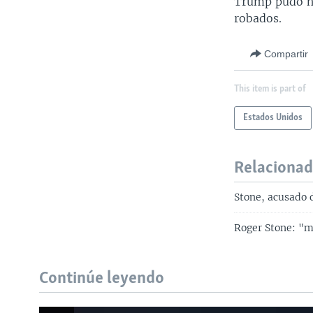
Trump pudo ha
robados.
Compartir
This item is part of
Estados Unidos
Relaciona
Stone, acusado 
Roger Stone: "me
Continúe leyendo