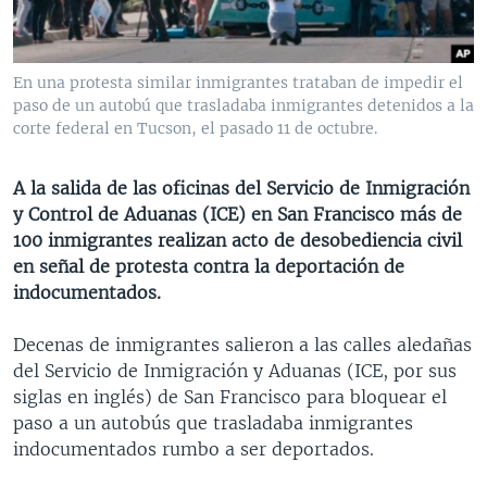
MULTIMEDIA
VENEZUELA
NICARAGUA
ECONOMÍA
PROGRAMAS TV
BRASIL
ENTRETENIMIENTO Y CULTURA
VIDEOS
En una protesta similar inmigrantes trataban de impedir el
RADIO
TECNOLOGÍA
FOTOGRAFÍA
EL MUNDO AL DÍA
paso de un autobú que trasladaba inmigrantes detenidos a la
corte federal en Tucson, el pasado 11 de octubre.
DIRECT
DEPORTES
AUDIOS
FORO INTERAMERICANO
AVANCE INFORMATIVO
DOCUMENTALES DE LA VOA
CIENCIA Y SALUD
VISIÓN 360
AUDIONOTICIAS
A la salida de las oficinas del Servicio de Inmigración
y Control de Aduanas (ICE) en San Francisco más de
LAS CLAVES
BUENOS DÍAS AMÉRICA
Learning English
100 inmigrantes realizan acto de desobediencia civil
PANORAMA
ESTADOS UNIDOS AL DÍA
en señal de protesta contra la deportación de
indocumentados.
SÍGANOS
EL MUNDO AL DÍA [RADIO]
FORO [RADIO]
Decenas de inmigrantes salieron a las calles aledañas
del Servicio de Inmigración y Aduanas (ICE, por sus
DEPORTIVO INTERNACIONAL
siglas en inglés) de San Francisco para bloquear el
Idiomas
NOTA ECONÓMICA
paso a un autobús que trasladaba inmigrantes
indocumentados rumbo a ser deportados.
ENTRETENIMIENTO