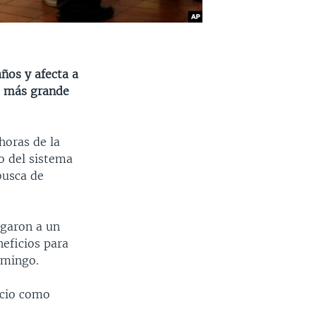
años y afecta a
to más grande
horas de la
o del sistema
busca de
egaron a un
eficios para
omingo.
icio como