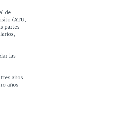
al de
nsito (ATU,
as partes
larios,
dar las
 tres años
ro años.