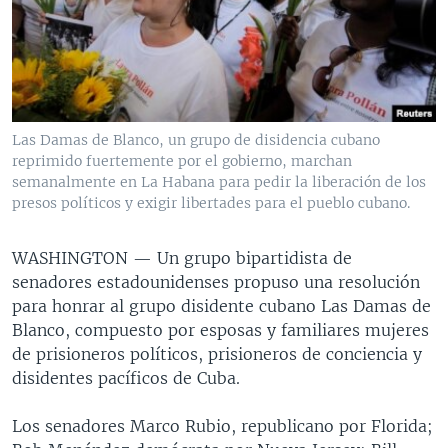
MULTIMEDIA
VENEZUELA
NICARAGUA
ECONOMÍA
PROGRAMAS TV
BRASIL
ENTRETENIMIENTO Y CULTURA
VIDEOS
RADIO
TECNOLOGÍA
FOTOGRAFÍA
EL MUNDO AL DÍA
DIRECT
DEPORTES
AUDIOS
FORO INTERAMERICANO
AVANCE INFORMATIVO
Las Damas de Blanco, un grupo de disidencia cubano
reprimido fuertemente por el gobierno, marchan
DOCUMENTALES DE LA VOA
CIENCIA Y SALUD
VISIÓN 360
AUDIONOTICIAS
semanalmente en La Habana para pedir la liberación de los
LAS CLAVES
BUENOS DÍAS AMÉRICA
presos políticos y exigir libertades para el pueblo cubano.
Learning English
PANORAMA
ESTADOS UNIDOS AL DÍA
WASHINGTON —
Un grupo bipartidista de
SÍGANOS
EL MUNDO AL DÍA [RADIO]
senadores estadounidenses propuso una resolución
para honrar al grupo disidente cubano Las Damas de
FORO [RADIO]
Blanco, compuesto por esposas y familiares mujeres
DEPORTIVO INTERNACIONAL
de prisioneros políticos, prisioneros de conciencia y
Idiomas
disidentes pacíficos de Cuba.
NOTA ECONÓMICA
ENTRETENIMIENTO
Los senadores Marco Rubio, republicano por Florida;