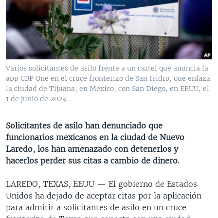
MULTIMEDIA
VENEZUELA
NICARAGUA
ECONOMÍA
PROGRAMAS TV
BRASIL
ENTRETENIMIENTO Y CULTURA
VIDEOS
RADIO
TECNOLOGÍA
FOTOGRAFÍA
EL MUNDO AL DÍA
DIRECT
DEPORTES
AUDIOS
FORO INTERAMERICANO
AVANCE INFORMATIVO
Varios solicitantes de asilo frente a un cartel que anuncia la
app CBP One en el cruce fronterizo de San Isidro, que enlaza
DOCUMENTALES DE LA VOA
CIENCIA Y SALUD
VISIÓN 360
AUDIONOTICIAS
la ciudad de Tijuana, en México, con San Diego, en EEUU, el
LAS CLAVES
BUENOS DÍAS AMÉRICA
1 de junio de 2023.
Learning English
PANORAMA
ESTADOS UNIDOS AL DÍA
Solicitantes de asilo han denunciado que
SÍGANOS
EL MUNDO AL DÍA [RADIO]
funcionarios mexicanos en la ciudad de Nuevo
Laredo, los han amenazado con detenerlos y
FORO [RADIO]
hacerlos perder sus citas a cambio de dinero.
DEPORTIVO INTERNACIONAL
Idiomas
LAREDO, TEXAS, EEUU —
El gobierno de Estados
NOTA ECONÓMICA
Unidos ha dejado de aceptar citas por la aplicación
ENTRETENIMIENTO
para admitir a solicitantes de asilo en un cruce