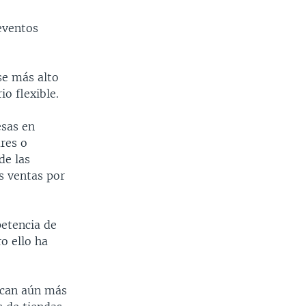
eventos
se más alto
o flexible.
esas en
ares o
de las
s ventas por
etencia de
o ello ha
ezcan aún más