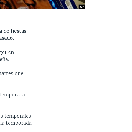
a de fiestas
asado.
get en
eña.
martes que
a temporada
os temporales
n la temporada