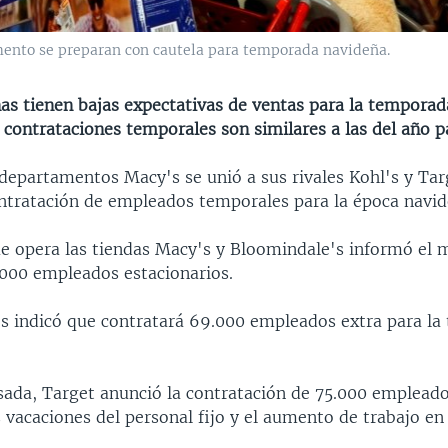
mento se preparan con cautela para temporada navideña.
as tienen bajas expectativas de ventas para la temporad
 contrataciones temporales son similares a las del año p
 departamentos Macy's se unió a sus rivales Kohl's y Tar
ontratación de empleados temporales para la época navid
ue opera las tiendas Macy's y Bloomindale's informó el 
.000 empleados estacionarios.
l's indicó que contratará 69.000 empleados extra para l
ada, Target anunció la contratación de 75.000 emplead
s vacaciones del personal fijo y el aumento de trabajo e