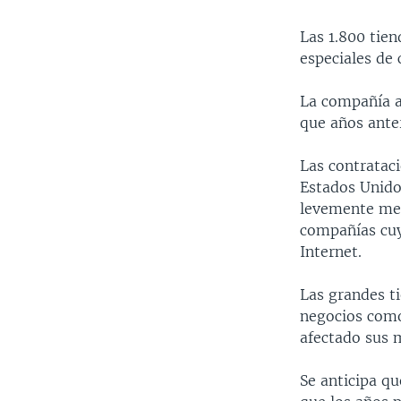
Las 1.800 tie
especiales de 
La compañía a
que años anter
Las contratac
Estados Unidos
levemente meno
compañías cuy
Internet.
Las grandes t
negocios como
afectado sus 
Se anticipa qu