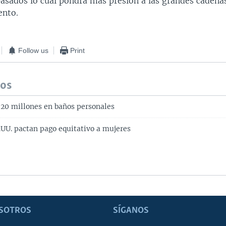
pasados lo cual pondrá más presión a las grandes cadena
ento.
Follow us
Print
dos
$20 millones en baños personales
UU. pactan pago equitativo a mujeres
SOTROS
SÍGANOS