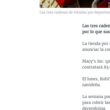
Las tres cadenas de tiendas por departa
Las tres caden
por lo que sus
La tienda por
anunciar la c
Macy's Inc. q
contratará 83
El lunes, Koh
navideña.
La semana pas
para cubrir la
decembrina.