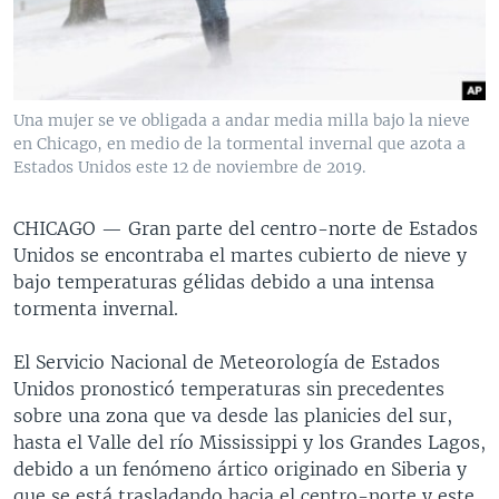
MULTIMEDIA
VENEZUELA
NICARAGUA
ECONOMÍA
PROGRAMAS TV
BRASIL
ENTRETENIMIENTO Y CULTURA
VIDEOS
RADIO
TECNOLOGÍA
FOTOGRAFÍA
EL MUNDO AL DÍA
Una mujer se ve obligada a andar media milla bajo la nieve
DIRECT
DEPORTES
AUDIOS
FORO INTERAMERICANO
AVANCE INFORMATIVO
en Chicago, en medio de la tormental invernal que azota a
Estados Unidos este 12 de noviembre de 2019.
DOCUMENTALES DE LA VOA
CIENCIA Y SALUD
VISIÓN 360
AUDIONOTICIAS
LAS CLAVES
BUENOS DÍAS AMÉRICA
CHICAGO —
Gran parte del centro-norte de Estados
Learning English
Unidos se encontraba el martes cubierto de nieve y
PANORAMA
ESTADOS UNIDOS AL DÍA
bajo temperaturas gélidas debido a una intensa
SÍGANOS
EL MUNDO AL DÍA [RADIO]
tormenta invernal.
FORO [RADIO]
El Servicio Nacional de Meteorología de Estados
DEPORTIVO INTERNACIONAL
Unidos pronosticó temperaturas sin precedentes
Idiomas
sobre una zona que va desde las planicies del sur,
NOTA ECONÓMICA
hasta el Valle del río Mississippi y los Grandes Lagos,
ENTRETENIMIENTO
debido a un fenómeno ártico originado en Siberia y
que se está trasladando hacia el centro-norte y este