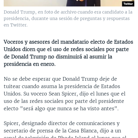
MULTIMEDIA
VENEZUELA
NICARAGUA
ECONOMÍA
Donald Trump, en foto de archivo cuando era candidato a la
PROGRAMAS TV
BRASIL
ENTRETENIMIENTO Y CULTURA
VIDEOS
presidencia, durante una sesión de preguntas y respuestas
en Twitter.
RADIO
TECNOLOGÍA
FOTOGRAFÍA
EL MUNDO AL DÍA
DIRECT
DEPORTES
AUDIOS
FORO INTERAMERICANO
AVANCE INFORMATIVO
Voceros y asesores del mandatario electo de Estados
Unidos dicen que el uso de redes sociales por parte
DOCUMENTALES DE LA VOA
CIENCIA Y SALUD
VISIÓN 360
AUDIONOTICIAS
de Donald Trump no disminuirá al asumir la
LAS CLAVES
BUENOS DÍAS AMÉRICA
presidencia en enero.
Learning English
PANORAMA
ESTADOS UNIDOS AL DÍA
No se debe esperar que Donald Trump deje de
SÍGANOS
EL MUNDO AL DÍA [RADIO]
tuitear cuando asuma la presidencia de Estados
Unidos. Su vocero Sean Spicer, dijo el lunes que el
FORO [RADIO]
uso de las redes sociales por parte del presidente
DEPORTIVO INTERNACIONAL
electo "será algo que nunca se ha visto antes".
Idiomas
NOTA ECONÓMICA
Spicer, designado director de comunicaciones y
ENTRETENIMIENTO
secretario de prensa de la Casa Blanca, dijo a un
canal de televisión de Rhode Island el lunes que el