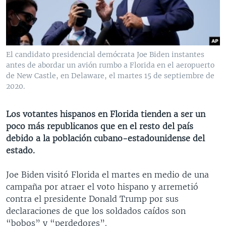
MULTIMEDIA
VENEZUELA
NICARAGUA
ECONOMÍA
PROGRAMAS TV
BRASIL
ENTRETENIMIENTO Y CULTURA
VIDEOS
RADIO
TECNOLOGÍA
FOTOGRAFÍA
EL MUNDO AL DÍA
El candidato presidencial demócrata Joe Biden instantes
DIRECT
DEPORTES
AUDIOS
FORO INTERAMERICANO
AVANCE INFORMATIVO
antes de abordar un avión rumbo a Florida en el aeropuerto
de New Castle, en Delaware, el martes 15 de septiembre de
DOCUMENTALES DE LA VOA
CIENCIA Y SALUD
VISIÓN 360
AUDIONOTICIAS
2020.
LAS CLAVES
BUENOS DÍAS AMÉRICA
Learning English
Los votantes hispanos en Florida tienden a ser un
PANORAMA
ESTADOS UNIDOS AL DÍA
poco más republicanos que en el resto del país
SÍGANOS
EL MUNDO AL DÍA [RADIO]
debido a la población cubano-estadounidense del
estado.
FORO [RADIO]
DEPORTIVO INTERNACIONAL
Joe Biden visitó Florida el martes en medio de una
Idiomas
campaña por atraer el voto hispano y arremetió
NOTA ECONÓMICA
contra el presidente Donald Trump por sus
ENTRETENIMIENTO
declaraciones de que los soldados caídos son
“bobos” y “perdedores”.