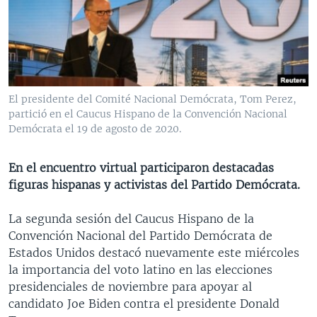
MULTIMEDIA
VENEZUELA
NICARAGUA
ECONOMÍA
PROGRAMAS TV
BRASIL
ENTRETENIMIENTO Y CULTURA
VIDEOS
RADIO
TECNOLOGÍA
FOTOGRAFÍA
EL MUNDO AL DÍA
DIRECT
DEPORTES
AUDIOS
FORO INTERAMERICANO
AVANCE INFORMATIVO
El presidente del Comité Nacional Demócrata, Tom Perez,
partició en el Caucus Hispano de la Convención Nacional
DOCUMENTALES DE LA VOA
CIENCIA Y SALUD
VISIÓN 360
AUDIONOTICIAS
Demócrata el 19 de agosto de 2020.
LAS CLAVES
BUENOS DÍAS AMÉRICA
Learning English
PANORAMA
ESTADOS UNIDOS AL DÍA
En el encuentro virtual participaron destacadas
figuras hispanas y activistas del Partido Demócrata.
SÍGANOS
EL MUNDO AL DÍA [RADIO]
FORO [RADIO]
La segunda sesión del Caucus Hispano de la
Convención Nacional del Partido Demócrata de
DEPORTIVO INTERNACIONAL
Estados Unidos destacó nuevamente este miércoles
Idiomas
NOTA ECONÓMICA
la importancia del voto latino en las elecciones
presidenciales de noviembre para apoyar al
ENTRETENIMIENTO
candidato Joe Biden contra el presidente Donald