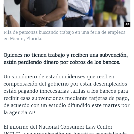
MULTIMEDIA
VENEZUELA
NICARAGUA
ECONOMÍA
PROGRAMAS TV
BRASIL
ENTRETENIMIENTO Y CULTURA
VIDEOS
RADIO
TECNOLOGÍA
FOTOGRAFÍA
EL MUNDO AL DÍA
Fila de personas buscando trabajo en una feria de empleos
DIRECT
DEPORTES
AUDIOS
FORO INTERAMERICANO
AVANCE INFORMATIVO
en Miami, Florida.
DOCUMENTALES DE LA VOA
CIENCIA Y SALUD
VISIÓN 360
AUDIONOTICIAS
Quienes no tienen trabajo y reciben una subvención,
LAS CLAVES
BUENOS DÍAS AMÉRICA
están perdiendo dinero por cobros de los bancos.
Learning English
PANORAMA
ESTADOS UNIDOS AL DÍA
Un sinnúmero de estadounidenses que reciben
SÍGANOS
EL MUNDO AL DÍA [RADIO]
compensación del gobierno por estar desempleados
están pagando innecesarias tarifas a los bancos para
FORO [RADIO]
recibir esas subvenciones mediante tarjetas de pago,
DEPORTIVO INTERNACIONAL
de acuerdo con un estudio difundido este martes por
Idiomas
la agencia AP.
NOTA ECONÓMICA
ENTRETENIMIENTO
El informe del National Consumer Law Center
(NCLC), una organización no lucrativa especializada