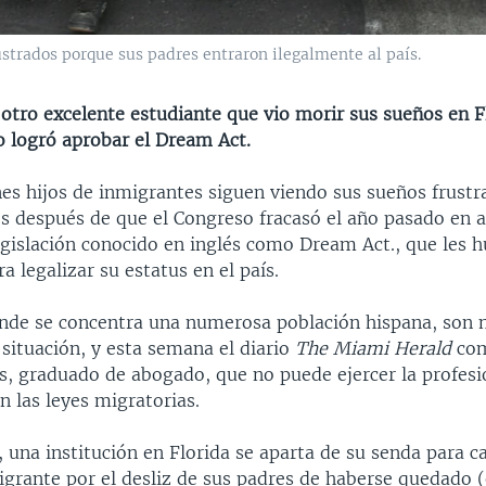
ustrados porque sus padres entraron ilegalmente al país.
 otro excelente estudiante que vio morir sus sueños en 
o logró aprobar el Dream Act.
nes hijos de inmigrantes siguen viendo sus sueños frustr
s después de que el Congreso fracasó el año pasado en a
egislación conocido en inglés como Dream Act., que les h
ra legalizar su estatus en el país.
onde se concentra una numerosa población hispana, son 
 situación, y esta semana el diario
The Miami Herald
com
os, graduado de abogado, que no puede ejercer la profes
n las leyes migratorias.
una institución en Florida se aparta de su senda para ca
grante por el desliz de sus padres de haberse quedado (