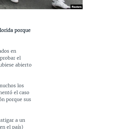
Florida porque
ados en
probar el
ubiese abierto
muchos los
entó el caso
ión porque sus
stigar a un
en el país)