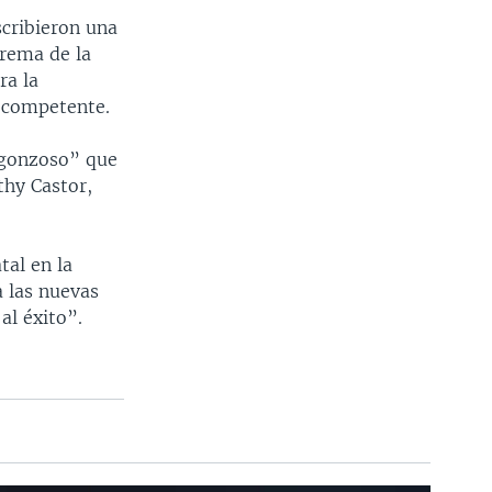
cribieron una
prema de la
ra la
 competente.
ergonzoso” que
thy Castor,
tal en la
a las nuevas
al éxito”.