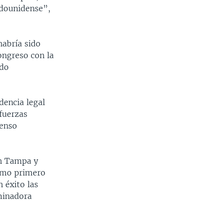
tadounidense”,
habría sido
ongreso con la
ado
dencia legal
 fuerzas
senso
en Tampa y
omo primero
n éxito las
aminadora