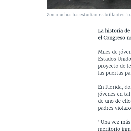
Son muchos los estudiantes brillantes fr
La historia de
el Congreso n
Miles de jóve
Estados Unido
proyecto de l
las puertas pa
En Florida, d
jóvenes en tal
de uno de ell
padres violaro
“Una vez más, 
meritorio inmi