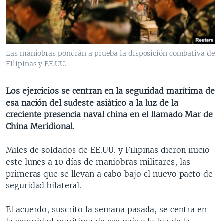
MULTIMEDIA
VENEZUELA
NICARAGUA
ECONOMÍA
PROGRAMAS TV
BRASIL
ENTRETENIMIENTO Y CULTURA
VIDEOS
RADIO
TECNOLOGÍA
FOTOGRAFÍA
EL MUNDO AL DÍA
Las maniobras pondrán a prueba la disposición combativa de
DIRECT
DEPORTES
AUDIOS
FORO INTERAMERICANO
AVANCE INFORMATIVO
Filipinas y EE.UU.
DOCUMENTALES DE LA VOA
CIENCIA Y SALUD
VISIÓN 360
AUDIONOTICIAS
Los ejercicios se centran en la seguridad marítima de
LAS CLAVES
BUENOS DÍAS AMÉRICA
esa nación del sudeste asiático a la luz de la
Learning English
creciente presencia naval china en el llamado Mar de
PANORAMA
ESTADOS UNIDOS AL DÍA
China Meridional.
SÍGANOS
EL MUNDO AL DÍA [RADIO]
Miles de soldados de EE.UU. y Filipinas dieron inicio
FORO [RADIO]
este lunes a 10 días de maniobras militares, las
DEPORTIVO INTERNACIONAL
primeras que se llevan a cabo bajo el nuevo pacto de
Idiomas
seguridad bilateral.
NOTA ECONÓMICA
ENTRETENIMIENTO
El acuerdo, suscrito la semana pasada, se centra en
la seguridad marítima de ese país a la luz de la