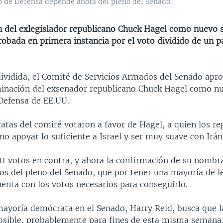
o de Defensa depende ahora del pleno del Senado.
 del exlegislador republicano Chuck Hagel como nuevo s
robada en primera instancia por el voto dividido de un p
dividida, el Comité de Servicios Armados del Senado apr
inación del exsenador republicano Chuck Hagel como n
 Defensa de EE.UU.
atas del comité votaron a favor de Hagel, a quien los re
no apoyar lo suficiente a Israel y ser muy suave con Irán
 11 votos en contra, y ahora la confirmación de su nomb
s del pleno del Senado, que por tener una mayoría de l
enta con los votos necesarios para conseguirlo.
 mayoría demócrata en el Senado, Harry Reid, busca que 
posible, probablemente para fines de esta misma semana