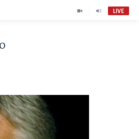
LIVE
El Mundo al Día (Radio)
Audio en vivo
o
El Mundo al Día
VOA Spanish MC01