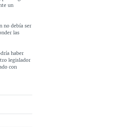
nte un
n no debía ser
onder las
odría haber
tro legislador
zado con