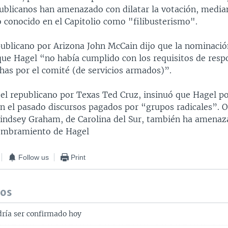
ublicanos han amenazado con dilatar la votación, media
 conocido en el Capitolio como "filibusterismo".
publicano por Arizona John McCain dijo que la nominació
ue Hagel “no había cumplido con los requisitos de resp
has por el comité (de servicios armados)”.
 el republicano por Texas Ted Cruz, insinuó que Hagel p
n el pasado discursos pagados por “grupos radicales”. O
Lindsey Graham, de Carolina del Sur, también ha amena
nombramiento de Hagel
Follow us
Print
dos
ría ser confirmado hoy