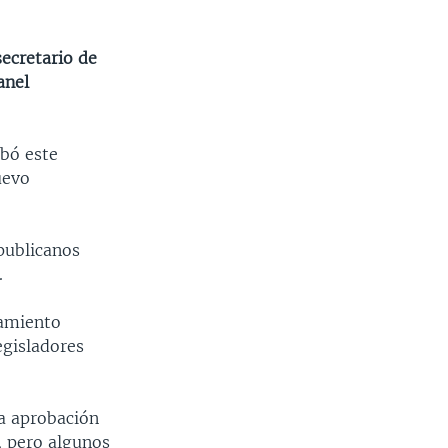
ecretario de
anel
obó este
uevo
publicanos
.
ramiento
egisladores
la aprobación
, pero algunos