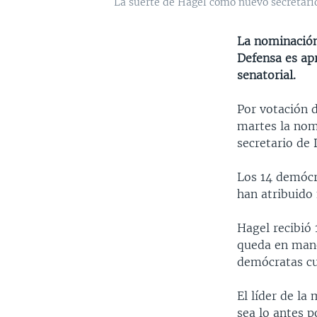
La suerte de Hagel como nuevo secretari
La nominación
Defensa es ap
senatorial.
Por votación 
martes la nom
secretario de
Los 14 demócr
han atribuido 
Hagel recibió
queda en mano
demócratas cu
El líder de la
sea lo antes 