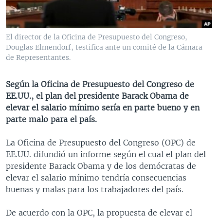
MULTIMEDIA
VENEZUELA
NICARAGUA
ECONOMÍA
PROGRAMAS TV
BRASIL
ENTRETENIMIENTO Y CULTURA
VIDEOS
El director de la Oficina de Presupuesto del Congreso,
RADIO
TECNOLOGÍA
FOTOGRAFÍA
EL MUNDO AL DÍA
Douglas Elmendorf, testifica ante un comité de la Cámara
de Representantes.
DIRECT
DEPORTES
AUDIOS
FORO INTERAMERICANO
AVANCE INFORMATIVO
DOCUMENTALES DE LA VOA
CIENCIA Y SALUD
VISIÓN 360
AUDIONOTICIAS
Según la Oficina de Presupuesto del Congreso de
EE.UU., el plan del presidente Barack Obama de
LAS CLAVES
BUENOS DÍAS AMÉRICA
Learning English
elevar el salario mínimo sería en parte bueno y en
PANORAMA
ESTADOS UNIDOS AL DÍA
parte malo para el país.
SÍGANOS
EL MUNDO AL DÍA [RADIO]
La Oficina de Presupuesto del Congreso (OPC) de
FORO [RADIO]
EE.UU. difundió un informe según el cual el plan del
presidente Barack Obama y de los demócratas de
DEPORTIVO INTERNACIONAL
elevar el salario mínimo tendría consecuencias
Idiomas
NOTA ECONÓMICA
buenas y malas para los trabajadores del país.
ENTRETENIMIENTO
De acuerdo con la OPC, la propuesta de elevar el