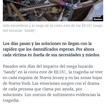
MULTIMEDIA
VENEZUELA
NICARAGUA
ECONOMÍA
PROGRAMAS TV
BRASIL
ENTRETENIMIENTO Y CULTURA
VIDEOS
RADIO
TECNOLOGÍA
FOTOGRAFÍA
EL MUNDO AL DÍA
Solo escombros a lo largo de la costa este de los EE.UU. luego
DIRECT
DEPORTES
AUDIOS
FORO INTERAMERICANO
AVANCE INFORMATIVO
del huracán 'Sandy'.
DOCUMENTALES DE LA VOA
CIENCIA Y SALUD
VISIÓN 360
AUDIONOTICIAS
Los días pasan y las soluciones no llegan con la
LAS CLAVES
BUENOS DÍAS AMÉRICA
rapidez que los damnificados esperan. Por ahora
Learning English
cada víctima es dueña de sus necesidades y miedos.
PANORAMA
ESTADOS UNIDOS AL DÍA
SÍGANOS
EL MUNDO AL DÍA [RADIO]
Pasados seis días del impacto del mega huracán
‘Sandy’ en la costa este de EE.UU., la tragedia se vive
FORO [RADIO]
en cada esquina de Nueva Jersey y en las zonas bajas
DEPORTIVO INTERNACIONAL
de Nueva York. Las emociones surgen con el drama
Idiomas
de cada persona que clama por ayuda, por
NOTA ECONÓMICA
soluciones. Los rostros de sufrimiento evidencian la
ENTRETENIMIENTO
tragedia.