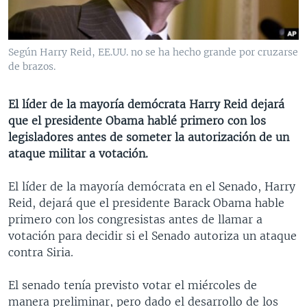
MULTIMEDIA
VENEZUELA
NICARAGUA
ECONOMÍA
PROGRAMAS TV
BRASIL
ENTRETENIMIENTO Y CULTURA
VIDEOS
Según Harry Reid, EE.UU. no se ha hecho grande por cruzarse
RADIO
TECNOLOGÍA
FOTOGRAFÍA
EL MUNDO AL DÍA
de brazos.
DIRECT
DEPORTES
AUDIOS
FORO INTERAMERICANO
AVANCE INFORMATIVO
El líder de la mayoría demócrata Harry Reid dejará
DOCUMENTALES DE LA VOA
CIENCIA Y SALUD
VISIÓN 360
AUDIONOTICIAS
que el presidente Obama hablé primero con los
LAS CLAVES
BUENOS DÍAS AMÉRICA
legisladores antes de someter la autorización de un
Learning English
ataque militar a votación.
PANORAMA
ESTADOS UNIDOS AL DÍA
SÍGANOS
EL MUNDO AL DÍA [RADIO]
El líder de la mayoría demócrata en el Senado, Harry
Reid, dejará que el presidente Barack Obama hable
FORO [RADIO]
primero con los congresistas antes de llamar a
DEPORTIVO INTERNACIONAL
votación para decidir si el Senado autoriza un ataque
Idiomas
contra Siria.
NOTA ECONÓMICA
ENTRETENIMIENTO
El senado tenía previsto votar el miércoles de
manera preliminar, pero dado el desarrollo de los