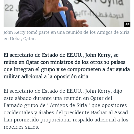
MULTIMEDIA
VENEZUELA
NICARAGUA
ECONOMÍA
PROGRAMAS TV
BRASIL
ENTRETENIMIENTO Y CULTURA
VIDEOS
RADIO
TECNOLOGÍA
FOTOGRAFÍA
EL MUNDO AL DÍA
John Kerry tomó parte en una reunión de los Amigos de Siria
DIRECT
DEPORTES
AUDIOS
FORO INTERAMERICANO
AVANCE INFORMATIVO
en Doha, Qatar.
DOCUMENTALES DE LA VOA
CIENCIA Y SALUD
VISIÓN 360
AUDIONOTICIAS
El secretario de Estado de EE.UU., John Kerry, se
LAS CLAVES
BUENOS DÍAS AMÉRICA
reúne en Qatar con ministros de los otros 10 países
Learning English
que integran el grupo y se comprometen a dar ayuda
PANORAMA
ESTADOS UNIDOS AL DÍA
militar adicional a la oposición siria.
SÍGANOS
EL MUNDO AL DÍA [RADIO]
El secretario de Estado de EE.UU., John Kerry, dijo
FORO [RADIO]
este sábado durante una reunión en Qatar del
DEPORTIVO INTERNACIONAL
llamado grupo de “Amigos de Siria” que opositores
Idiomas
occidentales y árabes del presidente Bashar al Assad
NOTA ECONÓMICA
han prometido proporcionar respaldo adicional a los
ENTRETENIMIENTO
rebeldes sirios.