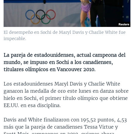
MULTIMEDIA
VENEZUELA
NICARAGUA
ECONOMÍA
PROGRAMAS TV
BRASIL
ENTRETENIMIENTO Y CULTURA
VIDEOS
RADIO
TECNOLOGÍA
FOTOGRAFÍA
EL MUNDO AL DÍA
El desempeño en Sochi de Maryl Davis y Charlie White fue
DIRECT
DEPORTES
AUDIOS
FORO INTERAMERICANO
AVANCE INFORMATIVO
impecable.
DOCUMENTALES DE LA VOA
CIENCIA Y SALUD
VISIÓN 360
AUDIONOTICIAS
La pareja de estadounidenses, actual campeona del
LAS CLAVES
BUENOS DÍAS AMÉRICA
mundo, se impuso en Sochi a los canadienses,
Learning English
titulares olímpicos en Vancouver 2010.
PANORAMA
ESTADOS UNIDOS AL DÍA
SÍGANOS
EL MUNDO AL DÍA [RADIO]
Los estadounidenses Maryl Davis y Charlie White
ganaron la medalla de oro este lunes en danza sobre
FORO [RADIO]
hielo en Sochi, el primer título olímpico que obtiene
DEPORTIVO INTERNACIONAL
EE.UU. en esa disciplina.
Idiomas
NOTA ECONÓMICA
Davis and White finalizaron con 195,52 puntos, 4,53
ENTRETENIMIENTO
más que la pareja de canadienses Tessa Virtue y
Scott Moir, campeones en 2010, quienes ahora