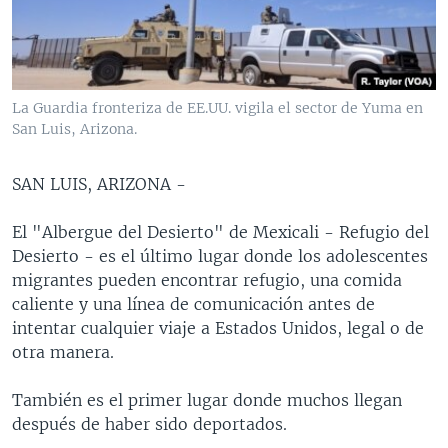
MULTIMEDIA
VENEZUELA
NICARAGUA
ECONOMÍA
PROGRAMAS TV
BRASIL
ENTRETENIMIENTO Y CULTURA
VIDEOS
RADIO
TECNOLOGÍA
FOTOGRAFÍA
EL MUNDO AL DÍA
La Guardia fronteriza de EE.UU. vigila el sector de Yuma en
DIRECT
DEPORTES
AUDIOS
FORO INTERAMERICANO
AVANCE INFORMATIVO
San Luis, Arizona.
DOCUMENTALES DE LA VOA
CIENCIA Y SALUD
VISIÓN 360
AUDIONOTICIAS
SAN LUIS, ARIZONA -
LAS CLAVES
BUENOS DÍAS AMÉRICA
Learning English
El "Albergue del Desierto" de Mexicali - Refugio del
PANORAMA
ESTADOS UNIDOS AL DÍA
Desierto - es el último lugar donde los adolescentes
SÍGANOS
EL MUNDO AL DÍA [RADIO]
migrantes pueden encontrar refugio, una comida
caliente y una línea de comunicación antes de
FORO [RADIO]
intentar cualquier viaje a Estados Unidos, legal o de
DEPORTIVO INTERNACIONAL
otra manera.
Idiomas
NOTA ECONÓMICA
También es el primer lugar donde muchos llegan
ENTRETENIMIENTO
después de haber sido deportados.