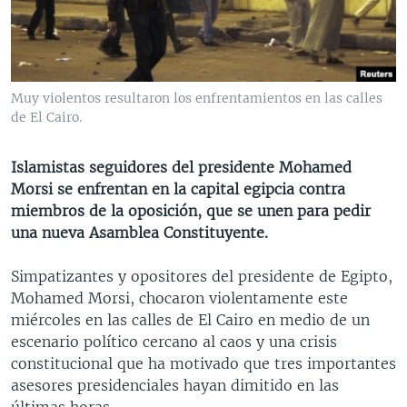
MULTIMEDIA
VENEZUELA
NICARAGUA
ECONOMÍA
PROGRAMAS TV
BRASIL
ENTRETENIMIENTO Y CULTURA
VIDEOS
RADIO
TECNOLOGÍA
FOTOGRAFÍA
EL MUNDO AL DÍA
Muy violentos resultaron los enfrentamientos en las calles
DIRECT
DEPORTES
AUDIOS
FORO INTERAMERICANO
AVANCE INFORMATIVO
de El Cairo.
DOCUMENTALES DE LA VOA
CIENCIA Y SALUD
VISIÓN 360
AUDIONOTICIAS
Islamistas seguidores del presidente Mohamed
LAS CLAVES
BUENOS DÍAS AMÉRICA
Morsi se enfrentan en la capital egipcia contra
Learning English
miembros de la oposición, que se unen para pedir
PANORAMA
ESTADOS UNIDOS AL DÍA
una nueva Asamblea Constituyente.
SÍGANOS
EL MUNDO AL DÍA [RADIO]
Simpatizantes y opositores del presidente de Egipto,
FORO [RADIO]
Mohamed Morsi, chocaron violentamente este
DEPORTIVO INTERNACIONAL
miércoles en las calles de El Cairo en medio de un
Idiomas
escenario político cercano al caos y una crisis
NOTA ECONÓMICA
constitucional que ha motivado que tres importantes
ENTRETENIMIENTO
asesores presidenciales hayan dimitido en las
últimas horas.