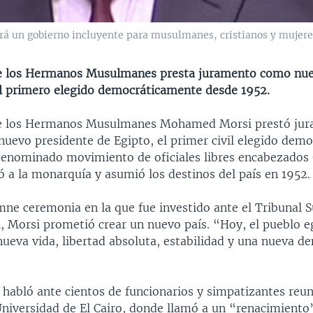
 un gobierno incluyente para musulmanes, cristianos y mujeres
 de los Hermanos Musulmanes presta juramento como nu
l primero elegido democráticamente desde 1952.
 de los Hermanos Musulmanes Mohamed Morsi prestó jur
uevo presidente de Egipto, el primer civil elegido dem
denominado movimiento de oficiales libres encabezados
ó a la monarquía y asumió los destinos del país en 1952.
mne ceremonia en la que fue investido ante el Tribunal
, Morsi prometió crear un nuevo país. “Hoy, el pueblo eg
ueva vida, libertad absoluta, estabilidad y una nueva d
 habló ante cientos de funcionarios y simpatizantes reun
Universidad de El Cairo, donde llamó a un “renacimiento