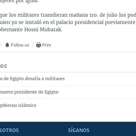
ujeres por igual.
que los militares transfieran mañana 1ro. de julio los po
uien ya se instaló en el palacio presidencial previament
obernante Hosni Mubarak.
Follow us
Print
dos
o de Egipto desafía a militares
nuevo presidente de Egipto
gobierno islámico
SOTROS
SÍGANOS