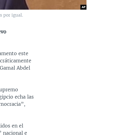
 por igual.
evo
amento este
ocráticamente
 Gamal Abdel
 Supremo
ipcio echa las
emocracia”,
idos en el
” nacional e