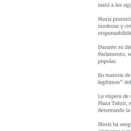
instó a los eg
Morsi prometió
moderno y civi
responsabilid
Durante su di
Parlamento, re
popular.
En materia de 
legítimos” del
La víspera de 
Plaza Tahrir, 
detentando la 
Morsi ha aseg