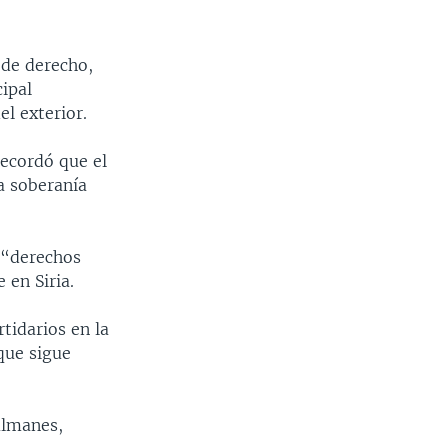
 de derecho,
cipal
l exterior.
recordó que el
la soberanía
s “derechos
 en Siria.
rtidarios en la
que sigue
ulmanes,