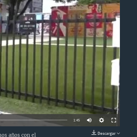
able
1:45
Descargar
mos años con el