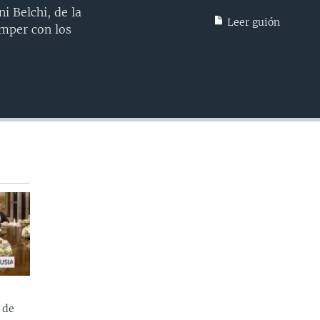
INSERTAR
i Belchi, de la
Leer guión
omper con los
 de