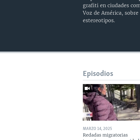
grafiti en ciudades com
Voz de América, sobre 
estereotipos.
Episodios
MARZO 14, 2025
Redadas migratorias