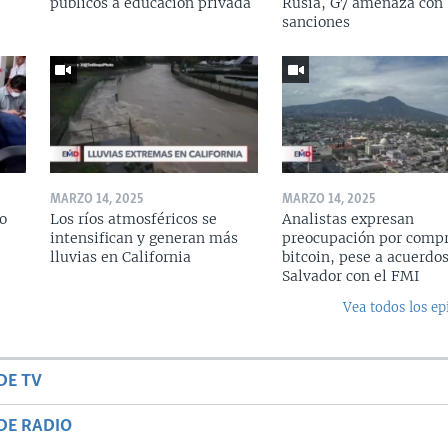
públicos a educación privada
Rusia, G7 amenaza con
sanciones
MARZO 14, 2025
MARZO 14, 2025
o
Los ríos atmosféricos se
Analistas expresan
intensifican y generan más
preocupación por compr
lluvias en California
bitcoin, pese a acuerdos
Salvador con el FMI
Vea todos los ep
DE TV
DE RADIO