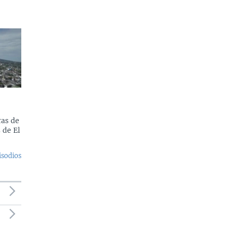
as de
 de El
isodios